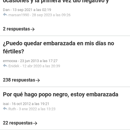
ocasiones y la primera vez dió negativo y
Dan
-
13 sep 2021 a las 02:19
marsan1990
-
28 sep 2023 a las 09:26
2 respuestas
¿Puedo quedar embarazada en mis días no
fértiles?
ermooxa
-
23 jun 2013 a las 17:27
Enidek
-
12 abr 2020 a las 20:39
238 respuestas
Por qué hago popo negro, estoy embarazada
isai
-
16 oct 2012 a las 19:21
Ruth
-
3 ene 2022 a las 13:23
22 respuestas