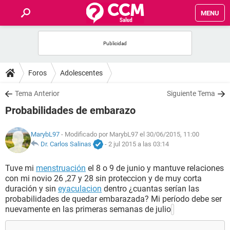
MENU
INICIO
FOROS
Foros
Adolescentes
SALUD
Tema Anterior
Siguiente Tema
Probabilidades de embarazo
FAMILIA
MarybL97
- Modificado por MarybL97 el 30/06/2015, 11:00
NUTRICIÓN
Dr. Carlos Salinas
-
2 jul 2015 a las 03:14
Tuve mi
menstruación
el 8 o 9 de junio y mantuve relaciones
BIENESTAR
con mi novio 26 ,27 y 28 sin proteccion y de muy corta
duración y sin
eyaculacion
dentro ¿cuantas serían las
SEXUALIDAD
probabilidades de quedar embarazada? Mi período debe ser
nuevamente en las primeras semanas de julio
GLOSARIO