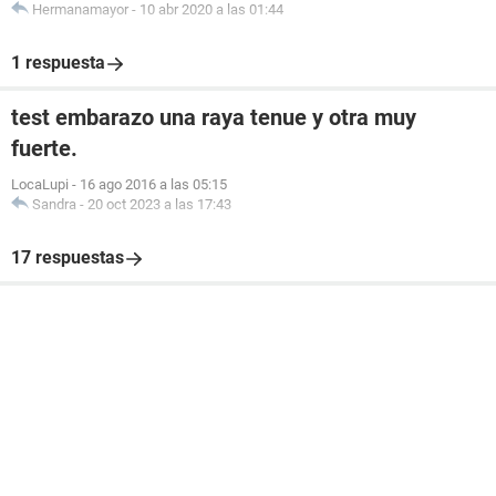
Hermanamayor
-
10 abr 2020 a las 01:44
1 respuesta
test embarazo una raya tenue y otra muy
fuerte.
LocaLupi
-
16 ago 2016 a las 05:15
Sandra
-
20 oct 2023 a las 17:43
17 respuestas