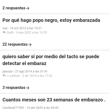
2 respuestas
Por qué hago popo negro, estoy embarazada
isai
-
16 oct 2012 a las 19:21
Ruth
-
3 ene 2022 a las 13:23
22 respuestas
quiero saber si por medio del tacto se puede
detectar el embaraz
jaacqui
-
27 ago 2014 a las 01:41
c-salinas
-
3 dic 2014 a las 17:42
3 respuestas
Cuantos meses son 23 semanas de embarazo .
Carolina271992
-
10 abr 2020 a las 00:43