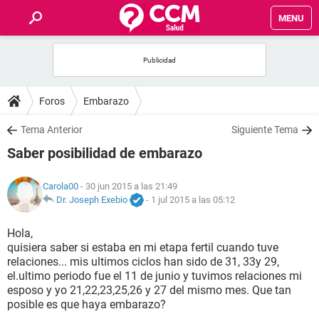
MENU
INICIO
FOROS
Foros
Embarazo
SALUD
Tema Anterior
Siguiente Tema
Saber posibilidad de embarazo
FAMILIA
Carola00
- 30 jun 2015 a las 21:49
NUTRICIÓN
Dr. Joseph Exebio
-
1 jul 2015 a las 05:12
Hola,
BIENESTAR
quisiera saber si estaba en mi etapa fertil cuando tuve
relaciones... mis ultimos ciclos han sido de 31, 33y 29,
SEXUALIDAD
el.ultimo periodo fue el 11 de junio y tuvimos relaciones mi
esposo y yo 21,22,23,25,26 y 27 del mismo mes. Que tan
posible es que haya embarazo?
GLOSARIO