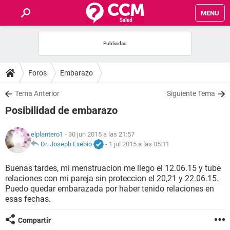
MENU
INICIO
FOROS
Foros
Embarazo
SALUD
Tema Anterior
Siguiente Tema
Posibilidad de embarazo
FAMILIA
elplantero1
- 30 jun 2015 a las 21:57
NUTRICIÓN
Dr. Joseph Exebio
-
1 jul 2015 a las 05:11
Buenas tardes, mi menstruacion me llego el 12.06.15 y tube
BIENESTAR
relaciones con mi pareja sin proteccion el 20,21 y 22.06.15.
Puedo quedar embarazada por haber tenido relaciones en
SEXUALIDAD
esas fechas.
Compartir
GLOSARIO