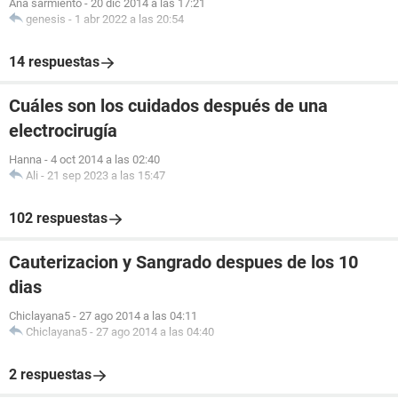
Ana sarmiento
-
20 dic 2014 a las 17:21
genesis
-
1 abr 2022 a las 20:54
14 respuestas
Cuáles son los cuidados después de una
electrocirugía
Hanna
-
4 oct 2014 a las 02:40
Ali
-
21 sep 2023 a las 15:47
102 respuestas
Cauterizacion y Sangrado despues de los 10
dias
Chiclayana5
-
27 ago 2014 a las 04:11
Chiclayana5
-
27 ago 2014 a las 04:40
2 respuestas