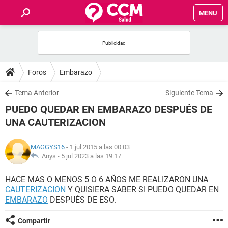
MENU
INICIO
FOROS
Foros
Embarazo
SALUD
Tema Anterior
Siguiente Tema
PUEDO QUEDAR EN EMBARAZO DESPUÉS DE
FAMILIA
UNA CAUTERIZACION
NUTRICIÓN
MAGGYS16
- 1 jul 2015 a las 00:03
Anys -
5 jul 2023 a las 19:17
BIENESTAR
HACE MAS O MENOS 5 O 6 AÑOS ME REALIZARON UNA
CAUTERIZACION
Y QUISIERA SABER SI PUEDO QUEDAR EN
SEXUALIDAD
EMBARAZO
DESPUÉS DE ESO.
GLOSARIO
Compartir