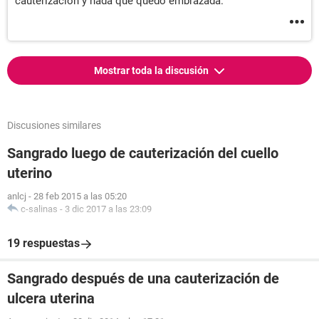
cauterizacion y nada que quedo embrazada.
Mostrar toda la discusión
Discusiones similares
Sangrado luego de cauterización del cuello
uterino
anlcj
-
28 feb 2015 a las 05:20
c-salinas
-
3 dic 2017 a las 23:09
19 respuestas
Sangrado después de una cauterización de
ulcera uterina