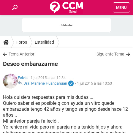
MENU
INICIO
FOROS
Foros
Esterilidad
SALUD
Tema Anterior
Siguiente Tema
Deseo embarazarme
FAMILIA
Eelvia
- 1 jul 2015 a las 12:34
NUTRICIÓN
Dra. Marlene Huancahuari
-
1 jul 2015 a las 13:53
Hola quisiera respuestas para mis dudas ...
BIENESTAR
Quiero saber si es posible q con ayuda un vitro quede
embarazada tengo 42 años y tengo salpingo desde hace 12
SEXUALIDAD
años ..
Mi anterior pareja falleció .
Yo rehice mi vida pero mi pareja no a tenido hijos y ahora
GLOSARIO
platicamos que podríamos hacer para obtener lo que tanto