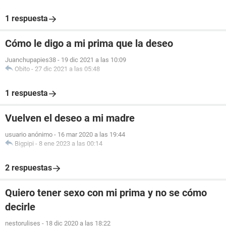
1 respuesta
Cómo le digo a mi prima que la deseo
Juanchupapies38
-
19 dic 2021 a las 10:09
Obito
-
27 dic 2021 a las 05:48
1 respuesta
Vuelven el deseo a mi madre
usuario anónimo
-
16 mar 2020 a las 19:44
Bigpipi
-
8 ene 2023 a las 00:14
2 respuestas
Quiero tener sexo con mi prima y no se cómo
decirle
nestorulises
-
18 dic 2020 a las 18:22