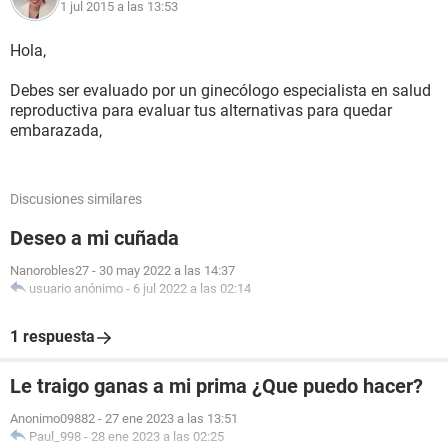
1 jul 2015 a las 13:53
Hola,
Debes ser evaluado por un ginecólogo especialista en salud
reproductiva para evaluar tus alternativas para quedar
embarazada,
Discusiones similares
Deseo a mi cuñada
Nanorobles27
-
30 may 2022 a las 14:37
usuario anónimo
-
6 jul 2022 a las 02:14
1 respuesta
Le traigo ganas a mi prima ¿Que puedo hacer?
Anonimo09882
-
27 ene 2023 a las 13:51
Paul_998
-
28 ene 2023 a las 02:25