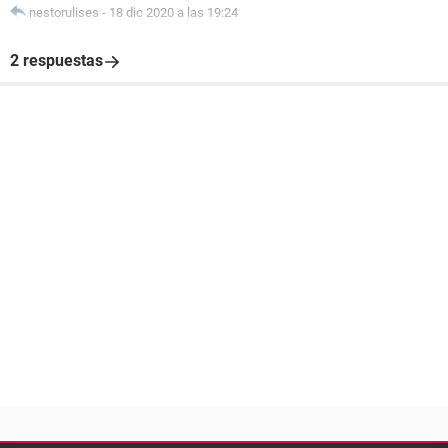
nestorulises
-
18 dic 2020 a las 19:24
2 respuestas