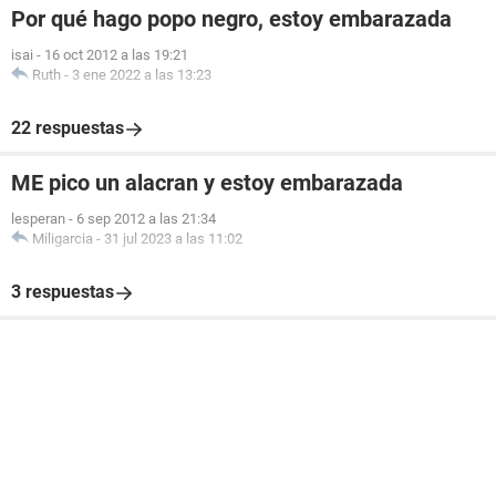
Por qué hago popo negro, estoy embarazada
isai
-
16 oct 2012 a las 19:21
Ruth
-
3 ene 2022 a las 13:23
22 respuestas
ME pico un alacran y estoy embarazada
lesperan
-
6 sep 2012 a las 21:34
Miligarcia
-
31 jul 2023 a las 11:02
3 respuestas