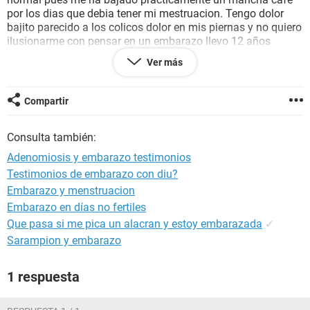
por los dias que debia tener mi mestruacion. Tengo dolor
bajito parecido a los colicos dolor en mis piernas y no quiero
ilusionarme con pensar en un embarazo llevo 12 años
intentandolo y nada tengo 30 años . Mo mestruacion a
Ver más
pesar de mi enfermedad nunca desde que tengo uso de
razon me habia llegado asi soy super puntual todos los fines
de mes. Alguien me puede direccionar gracias.
Compartir
Consulta también:
Adenomiosis y embarazo testimonios
Testimonios de embarazo con diu?
Embarazo y menstruacion
Embarazo en días no fertiles
Que pasa si me pica un alacran y estoy embarazada
✓
Sarampion y embarazo
1 respuesta