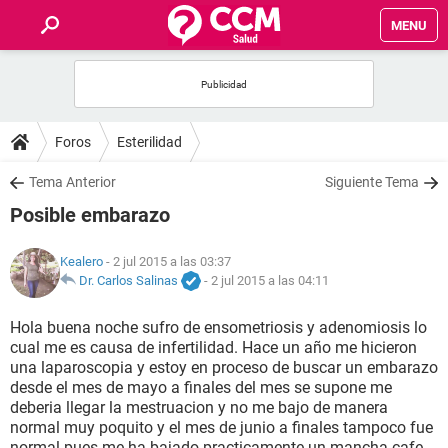
MENU
INICIO
FOROS
Foros
Esterilidad
SALUD
Tema Anterior
Siguiente Tema
Posible embarazo
FAMILIA
Kealero
- 2 jul 2015 a las 03:37
NUTRICIÓN
Dr. Carlos Salinas
-
2 jul 2015 a las 04:11
Hola buena noche sufro de ensometriosis y adenomiosis lo
BIENESTAR
cual me es causa de infertilidad. Hace un año me hicieron
una laparoscopia y estoy en proceso de buscar un embarazo
SEXUALIDAD
desde el mes de mayo a finales del mes se supone me
deberia llegar la mestruacion y no me bajo de manera
normal muy poquito y el mes de junio a finales tampoco fue
GLOSARIO
normal pues me ha bajado practicamente un mancha cafe