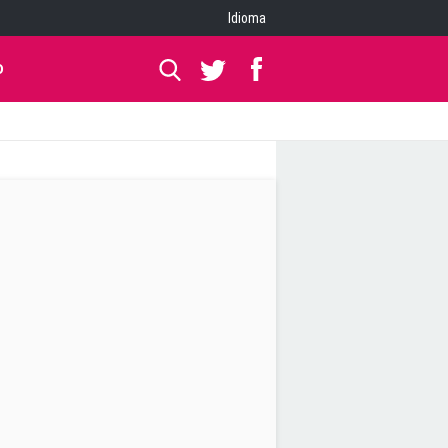
Idioma
O