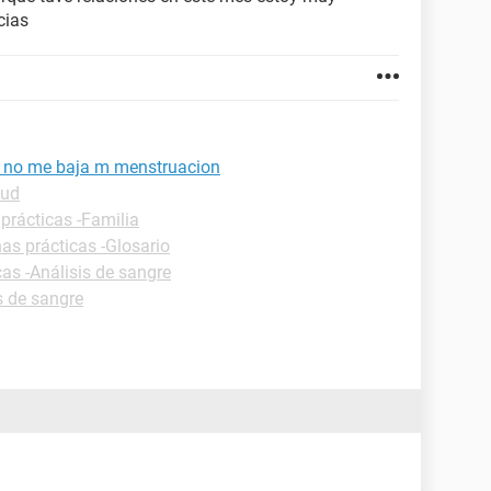
cias
 no me baja m menstruacion
lud
prácticas -Familia
has prácticas -Glosario
cas -Análisis de sangre
s de sangre