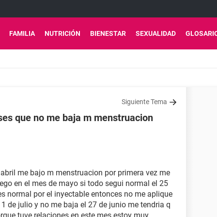
FAMILIA
NUTRICIÓN
BIENESTAR
SEXUALIDAD
GLOSARI
Siguiente Tema
ses que no me baja m menstruacion
 abril me bajo m menstruacion por primera vez me
uego en el mes de mayo si todo segui normal el 25
 normal por el inyectable entonces no me aplique
1 de julio y no me baja el 27 de junio me tendria q
rque tuve relaciones en este mes estoy muy