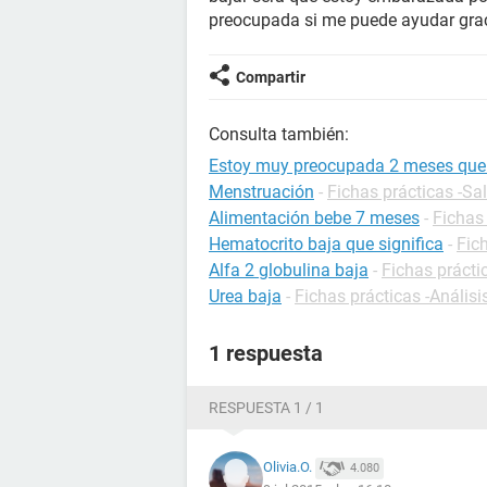
preocupada si me puede ayudar gra
Compartir
Consulta también:
Estoy muy preocupada 2 meses que
Menstruación
-
Fichas prácticas -Sa
Alimentación bebe 7 meses
-
Fichas 
Hematocrito baja que significa
-
Fic
Alfa 2 globulina baja
-
Fichas prácti
Urea baja
-
Fichas prácticas -Análisi
1 respuesta
RESPUESTA 1 / 1
Olivia.O.
4.080