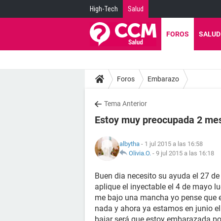
High-Tech
Salud
FOROS
SALUD
Foros
Embarazo
Tema Anterior
Estoy muy preocupada 2 me
albytha
- 1 jul 2015 a las 16:58
Olivia.O.
-
9 jul 2015 a las 16:18
Buen dia necesito su ayuda el 27 de
aplique el inyectable el 4 de mayo l
me bajo una mancha yo pense que es
nada y ahora ya estamos en junio el 
bajar será que estoy embarazada po