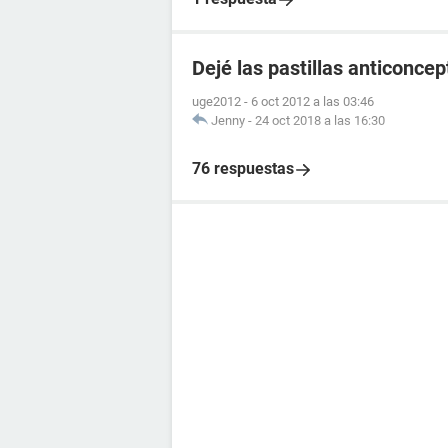
Dejé las pastillas anticonce
uge2012
-
6 oct 2012 a las 03:46
Jenny
-
24 oct 2018 a las 16:30
76 respuestas