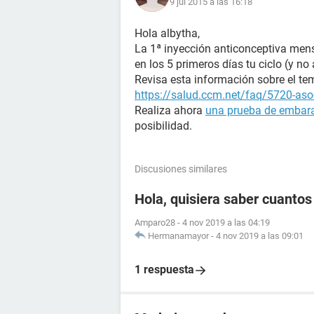
9 jul 2015 a las 16:18
Hola albytha,
La 1ª inyección anticonceptiva mens
en los 5 primeros días tu ciclo (y no
Revisa esta información sobre el te
https://salud.ccm.net/faq/5720-aso
Realiza ahora
una prueba de embar
posibilidad.
Discusiones similares
Hola, quisiera saber cuanto
Amparo28
-
4 nov 2019 a las 04:19
Hermanamayor
-
4 nov 2019 a las 09:01
1 respuesta