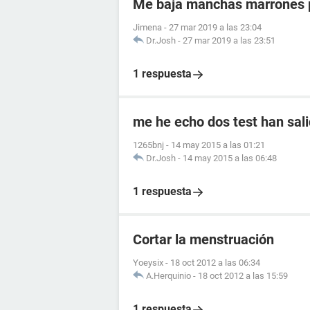
Me baja manchas marrones p
Jimena
-
27 mar 2019 a las 23:04
Dr.Josh
-
27 mar 2019 a las 23:51
1 respuesta
me he echo dos test han sali
1265bnj
-
14 may 2015 a las 01:21
Dr.Josh
-
14 may 2015 a las 06:48
1 respuesta
Cortar la menstruación
Yoeysix
-
18 oct 2012 a las 06:34
A.Herquinio
-
18 oct 2012 a las 15:59
1 respuesta