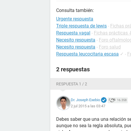
Consulta también:
Urgente respuesta
Triple respuesta de lewis
-
Fichas prá
Respuesta vagal
-
Fichas prácticas -
Necesito respuesta
-
Foro oftalmolo
Necesito respuesta
-
Foro salud
Respuesta leucocitaria escasa
✓
-
F
2 respuestas
RESPUESTA 1 / 2
Dr. Joseph Exebio
16.358
2 jul 2015 a las 03:47
Debes saber que una una relación se
aunque no sea la regla absoluta, pu