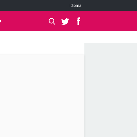
Idioma
O