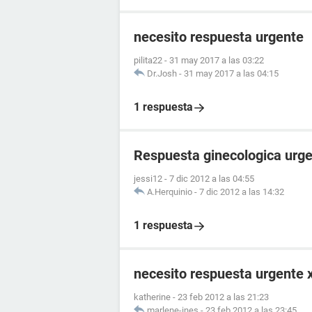
necesito respuesta urgente
pilita22
-
31 may 2017 a las 03:22
Dr.Josh
-
31 may 2017 a las 04:15
1 respuesta
Respuesta ginecologica urge
jessi12
-
7 dic 2012 a las 04:55
A.Herquinio
-
7 dic 2012 a las 14:32
1 respuesta
necesito respuesta urgente x
katherine
-
23 feb 2012 a las 21:23
marlene-ines
-
23 feb 2012 a las 23:45