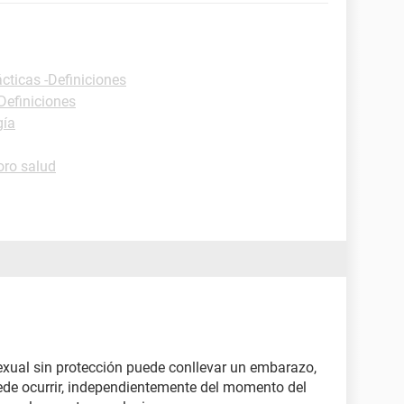
cticas -Definiciones
Definiciones
gía
oro salud
xual sin protección puede conllevar un embarazo,
ede ocurrir, independientemente del momento del