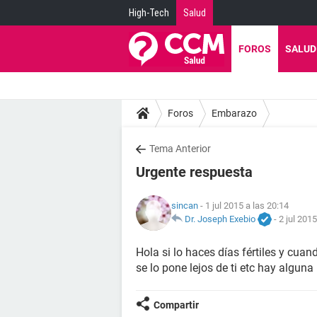
High-Tech
Salud
FOROS
SALUD
Foros
Embarazo
Tema Anterior
Urgente respuesta
sincan
- 1 jul 2015 a las 20:14
Dr. Joseph Exebio
-
2 jul 2015
Hola si lo haces días fértiles y cua
se lo pone lejos de ti etc hay algun
Compartir