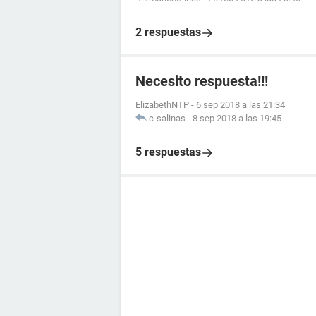
2 respuestas
Necesito respuesta!!!
ElizabethNTP
-
6 sep 2018 a las 21:34
c-salinas
-
8 sep 2018 a las 19:45
5 respuestas