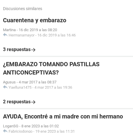
Discusiones similares
Cuarentena y embarazo
Martina
-
16 dic 2019 a las 08:20
Hermanamayor
-
16 dic 2019 a las 16:46
3 respuestas
¿EMBARAZO TOMANDO PASTILLAS
ANTICONCEPTIVAS?
Agusus
-
4 mar 2017 a las 08:37
Yaelluna1475
-
4 mar 2017 a las 19:36
2 respuestas
AYUDA, Encontré a mi madre con mi hermano
LoganSG
-
8 ene 2023 a las 01:02
Fabriciodongo
-
19 ene 2023 a las 11:31