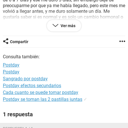
preocuparme por que ya me había llegado, pero este mes me
volvió a llegar antes, y me duro solamente un día. Me
gustaría saber si es normal y es solo un cambio hormonal o
si debería preocuparme por algo más.
Ver más
Espero una pronta respuesta,
Muchas gracias por la atención!!
Compartir
Consulta también:
Postday
Postday
Sangrado por postday
Postday efectos secundarios
Cada cuanto se puede tomar postday
Postday se toman las 2 pastillas juntas
✓
1 respuesta