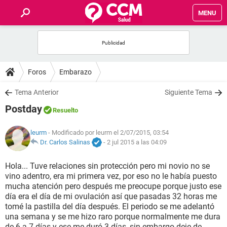
MENU
INICIO
FOROS
Foros
Embarazo
SALUD
Tema Anterior
Siguiente Tema
Postday
Resuelto
FAMILIA
leurm
- Modificado por leurm el 2/07/2015, 03:54
NUTRICIÓN
Dr. Carlos Salinas
-
2 jul 2015 a las 04:09
Hola... Tuve relaciones sin protección pero mi novio no se
BIENESTAR
vino adentro, era mi primera vez, por eso no le había puesto
mucha atención pero después me preocupe porque justo ese
SEXUALIDAD
día era el día de mi ovulación así que pasadas 32 horas me
tomé la pastilla del día después. El periodo se me adelantó
una semana y se me hizo raro porque normalmente me dura
GLOSARIO
de 6 a 7 días y ese me duró 3 días, sin embargo deje de