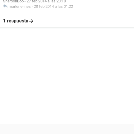
SharoonBoo
-
27 feb 2014 a las 23:18
marlene-ines
-
28 feb 2014 a las 01:22
1 respuesta