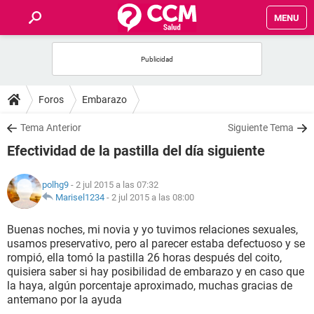
MENU
INICIO
FOROS
Foros
Embarazo
SALUD
Tema Anterior
Siguiente Tema
Efectividad de la pastilla del día siguiente
FAMILIA
polhg9
- 2 jul 2015 a las 07:32
NUTRICIÓN
Marisel1234
-
2 jul 2015 a las 08:00
Buenas noches, mi novia y yo tuvimos relaciones sexuales,
BIENESTAR
usamos preservativo, pero al parecer estaba defectuoso y se
rompió, ella tomó la pastilla 26 horas después del coito,
SEXUALIDAD
quisiera saber si hay posibilidad de embarazo y en caso que
la haya, algún porcentaje aproximado, muchas gracias de
antemano por la ayuda
GLOSARIO