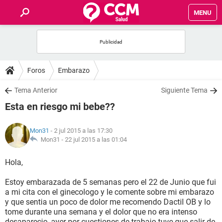
MENU
INICIO
FOROS
Foros
Embarazo
SALUD
Tema Anterior
Siguiente Tema
Esta en riesgo mi bebe??
FAMILIA
Mon31
- 2 jul 2015 a las 17:30
NUTRICIÓN
Mon31 -
22 jul 2015 a las 01:04
Hola,
BIENESTAR
Estoy embarazada de 5 semanas pero el 22 de Junio que fui
SEXUALIDAD
a mi cita con el ginecologo y le comente sobre mi embarazo
y que sentia un poco de dolor me recomendo Dactil OB y lo
tome durante una semana y el dolor que no era intenso
GLOSARIO
desaparecio, ayer por cuestiones de trabajo tuve que salir de