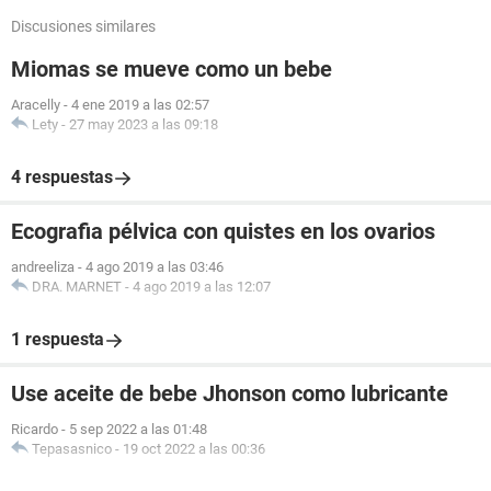
Discusiones similares
Miomas se mueve como un bebe
Aracelly
-
4 ene 2019 a las 02:57
Lety
-
27 may 2023 a las 09:18
4 respuestas
Ecografia pélvica con quistes en los ovarios
andreeliza
-
4 ago 2019 a las 03:46
DRA. MARNET
-
4 ago 2019 a las 12:07
1 respuesta
Use aceite de bebe Jhonson como lubricante
Ricardo
-
5 sep 2022 a las 01:48
Tepasasnico
-
19 oct 2022 a las 00:36