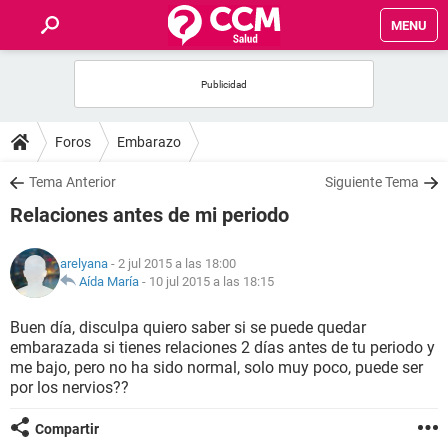
MENU
INICIO
FOROS
Foros
Embarazo
SALUD
Tema Anterior
Siguiente Tema
Relaciones antes de mi periodo
FAMILIA
arelyana
- 2 jul 2015 a las 18:00
NUTRICIÓN
Aída María
-
10 jul 2015 a las 18:15
Buen día, disculpa quiero saber si se puede quedar
BIENESTAR
embarazada si tienes relaciones 2 días antes de tu periodo y
me bajo, pero no ha sido normal, solo muy poco, puede ser
SEXUALIDAD
por los nervios??
Compartir
GLOSARIO