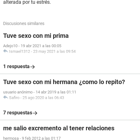
alterada por tu estrés.
Discusiones similares
Tuve sexo con mi prima
Adejo10
-
19 abr 2021 a las 00:05
Ismael1312
-
23 may 2021 a las 09:54
1 respuesta
Tuve sexo con mi hermana ¿como lo repito?
usuario anónimo
-
14 abr 2019 a las 01:11
Safiro
-
25 ago 2020 a las 06:43
7 respuestas
me salio excremento al tener relaciones
hermosa
-
9 feb 2012 a las 01:17