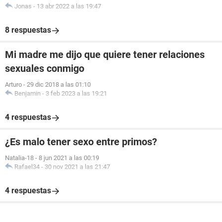
Jonas
-
13 abr 2022 a las 19:47
8 respuestas
Mi madre me dijo que quiere tener relaciones
sexuales conmigo
Arturo
-
29 dic 2018 a las 01:10
Benjamin
-
3 feb 2023 a las 19:21
4 respuestas
¿Es malo tener sexo entre primos?
Natalia-18
-
8 jun 2021 a las 00:19
Rafael34
-
30 nov 2021 a las 21:47
4 respuestas