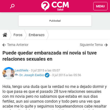
MENU
INICIO
FOROS
Foros
Embarazo
SALUD
Tema Anterior
Siguiente Tema
Puede quedar embarazada mi novia si tuve
FAMILIA
relaciones sexuales en
NUTRICIÓN
LeoShiels
- 3 jul 2015 a las 05:07
Dr. Joseph Exebio
-
3 jul 2015 a las 05:56
BIENESTAR
Hola, tengo una duda que la verdad no me a dejado dormir y
lo que pasa es que el pasado 28 tuve relaciones sexuales
SEXUALIDAD
con mi novia pero no sabiamos que estaba en sus dias
fertilez, aun asi usamos condon y todo pero una ves que
acabe me lo quite y seguimos toqueteandonos cabe resaltar
GLOSARIO