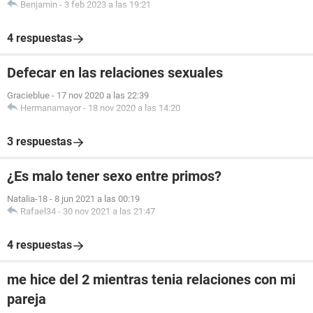
Benjamin
-
3 feb 2023 a las 19:21
4 respuestas
Defecar en las relaciones sexuales
Gracieblue
-
17 nov 2020 a las 22:39
Hermanamayor
-
18 nov 2020 a las 14:20
3 respuestas
¿Es malo tener sexo entre primos?
Natalia-18
-
8 jun 2021 a las 00:19
Rafael34
-
30 nov 2021 a las 21:47
4 respuestas
me hice del 2 mientras tenia relaciones con mi
pareja