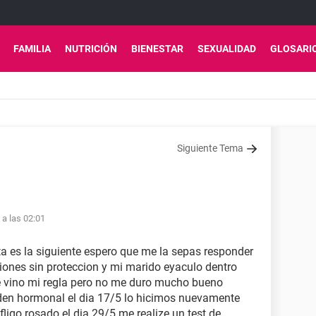
FAMILIA
NUTRICIÓN
BIENESTAR
SEXUALIDAD
GLOSARI
Siguiente Tema
 a las 02:01
ta es la siguiente espero que me la sepas responder
ciones sin proteccion y mi marido eyaculo dentro
e vino mi regla pero no me duro mucho bueno
den hormonal el dia 17/5 lo hicimos nuevamente
fligo rosado el dia 29/5 me realize un test de