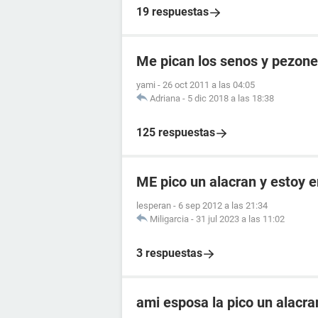
19 respuestas
Me pican los senos y pezon
yami
-
26 oct 2011 a las 04:05
Adriana
-
5 dic 2018 a las 18:38
125 respuestas
ME pico un alacran y estoy
lesperan
-
6 sep 2012 a las 21:34
Miligarcia
-
31 jul 2023 a las 11:02
3 respuestas
ami esposa la pico un alacr