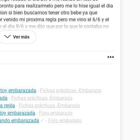
onto para realizarmelo pero me lo hise igual el dia
ion si bien buscamos tener otro bebe ya que
r venido mi proxima regla pero me vino el 6/6 y el
 el dia 8/6 y me dijo que por lo que le contaba no
staba en mis dias fertilez le comente q durante mi
Ver más
 meses obviamente sabia q estaba embarazada
positivo y al otro dia me vino mi regla y asi fuer
per bien y ahora mi proxima regla deberia ser el
ncho la toallita mi pregunta es que me podra estar
l dia 23/6 fui nuevamente al gine y me dijo q
me realize un test o me haga una ecografia haber
 estoy embarazada osea no me sacaron de dudas !
regunta y desde ya muchas gracias
estoy embarazada
-
Fichas prácticas -Embarazo
zada
-
Fichas prácticas -Embarazo
a regla
-
Fichas prácticas -Embarazo
estoy embarazada
-
Foro embarazo
estando embarazada
✓
-
Foro embarazo