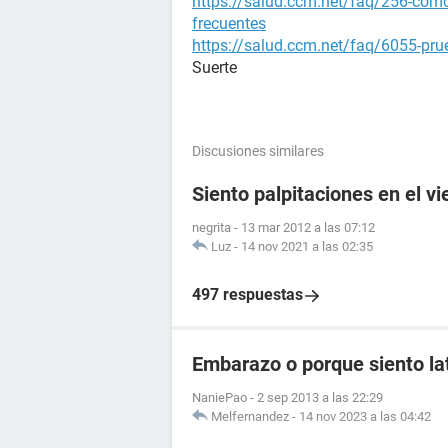
https://salud.ccm.net/faq/256-como
frecuentes
https://salud.ccm.net/faq/6055-prue
Suerte
Discusiones similares
Siento palpitaciones en el v
negrita
-
13 mar 2012 a las 07:12
Luz
-
14 nov 2021 a las 02:35
497 respuestas
Embarazo o porque siento lat
NaniePao
-
2 sep 2013 a las 22:29
Melfernandez
-
14 nov 2023 a las 04:42