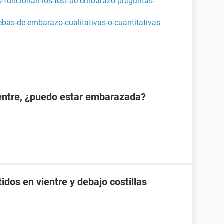
-funcionan-los-test-de-embarazo-preguntas-
bas-de-embarazo-cualitativas-o-cuantitativas
ientre, ¿puedo estar embarazada?
idos en vientre y debajo costillas