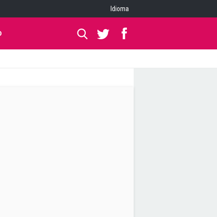
Idioma
O