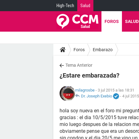
High-Tech
Salud
FOROS
SALUD
Foros
Embarazo
Tema Anterior
¿Estare embarazada?
milagrosbe
- 3 jul 2015 a las 18:31
Dr. Joseph Exebio
-
4 jul 2015
hola soy nueva en el foro mi pregun
gracias : el dia 10/5/2015 tuve rela
mio luego despues de la relacion m
obviamente pense que era un desor
sin condon y el dia 20/5 me vino un 