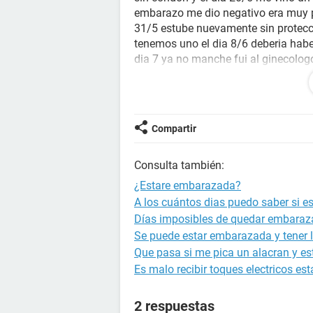
embarazo me dio negativo era muy pr
31/5 estube nuevamente sin protecc
tenemos uno el dia 8/6 deberia habe
dia 7 ya no manche fui al ginecologo
habia riesgo de embrazo porque no e
primer embarazo me vino durante 4
porque me he hecho un test y me dio 
durante 4 meses tube un embarazo su
Compartir
4/7 y me vino hoy 3/7 pero ya no ma
pasando estare embarazada ya que e
Consulta también:
espere hasta que tenga un atrazo y 
como andan los ovarios o si ver si
¿Estare embarazada?
espero que se halla entendido mi p
A los cuántos dias puedo saber si 
Días imposibles de quedar embara
Se puede estar embarazada y tener l
Que pasa si me pica un alacran y 
Es malo recibir toques electricos 
2 respuestas