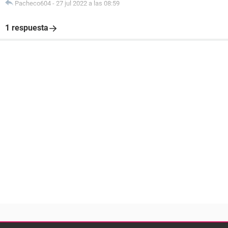
Pacheco604
-
27 jul 2022 a las 08:59
1 respuesta