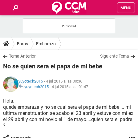
MENU
INICIO
FOROS
Foros
Embarazo
SALUD
Tema Anterior
Siguiente Tema
No se quien sera el papa de mi bebe
FAMILIA
yuyotech2015
- 4 jul 2015 a las 00:36
NUTRICIÓN
yuyotech2015
-
4 jul 2015 a las 01:47
Hola,
BIENESTAR
quede embaraza y no se cual sera el papa de mi bebe ... mi
ultima menstrtuation se acabo el 23 abril y estuve con mi ex
SEXUALIDAD
el 29 abril y con mi novio el 1 de mayo....quien sera el padre
?
GLOSARIO