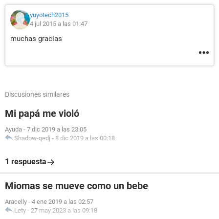
yuyotech2015
4 jul 2015 a las 01:47
muchas gracias
Discusiones similares
Mi papá me violó
Ayuda
-
7 dic 2019 a las 23:05
Shadow-qedj
-
8 dic 2019 a las 00:18
1 respuesta
Miomas se mueve como un bebe
Aracelly
-
4 ene 2019 a las 02:57
Lety
-
27 may 2023 a las 09:18