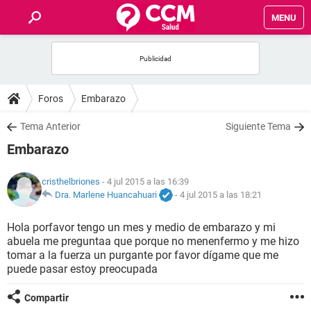
MENU
INICIO
FOROS
Foros
Embarazo
SALUD
Tema Anterior
Siguiente Tema
Embarazo
FAMILIA
cristhelbriones
- 4 jul 2015 a las 16:39
NUTRICIÓN
Dra. Marlene Huancahuari
-
4 jul 2015 a las 18:21
Hola porfavor tengo un mes y medio de embarazo y mi
BIENESTAR
abuela me preguntaa que porque no menenfermo y me hizo
tomar a la fuerza un purgante por favor dígame que me
SEXUALIDAD
puede pasar estoy preocupada
Compartir
GLOSARIO