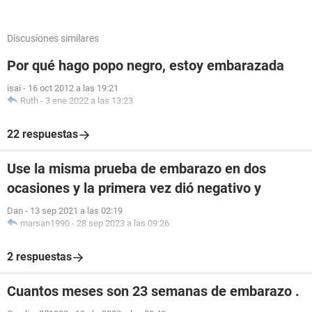
Discusiones similares
Por qué hago popo negro, estoy embarazada
isai
-
16 oct 2012 a las 19:21
Ruth
-
3 ene 2022 a las 13:23
22 respuestas
Use la misma prueba de embarazo en dos
ocasiones y la primera vez dió negativo y
Dan
-
13 sep 2021 a las 02:19
marsan1990
-
28 sep 2023 a las 09:26
2 respuestas
Cuantos meses son 23 semanas de embarazo .