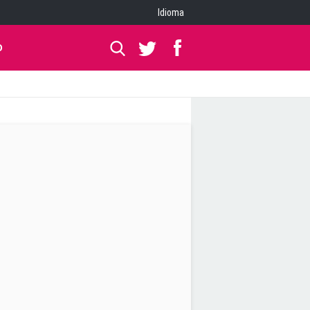
Idioma
O