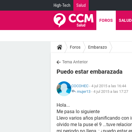
High-Tech
Salud
FOROS
SALUD
Foros
Embarazo
Tema Anterior
Puedo estar embarazada
COCOHEC
- 4 jul 2015 a las 16:44
mujer13
-
4 jul 2015 a las 17:27
Hola...
Me pasa lo siguiente
Llevo varios años planificando con i
olvido me la puse el 9 ...tuve relaci
mi periodo no llega_; ¿puedo estar 