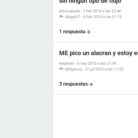
sin ningun tipo de flujo
preocupada
-
7 feb 2014 a las 22:46
Abigail P.
-
8 feb 2014 a las 01:18
1 respuesta
ME pico un alacran y estoy
lesperan
-
6 sep 2012 a las 21:34
Miligarcia
-
31 jul 2023 a las 11:02
3 respuestas