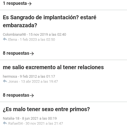
1 respuesta
Es Sangrado de implantación? estaré
embarazada?
Colombiana98
-
15 nov 2019 a las 02:40
Elena
-
1 feb 2023 a las 02:50
8 respuestas
me salio excremento al tener relaciones
hermosa
-
9 feb 2012 a las 01:17
Jonas
-
13 abr 2022 a las 19:47
8 respuestas
¿Es malo tener sexo entre primos?
Natalia-18
-
8 jun 2021 a las 00:19
Rafael34
-
30 nov 2021 a las 21:47