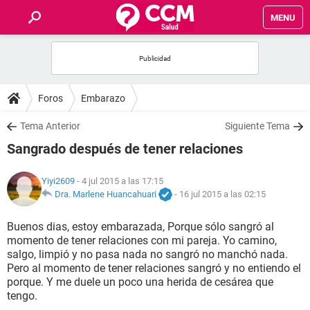
MENU
INICIO
FOROS
Foros
Embarazo
SALUD
Tema Anterior
Siguiente Tema
Sangrado después de tener relaciones
FAMILIA
Yiyi2609
- 4 jul 2015 a las 17:15
NUTRICIÓN
Dra. Marlene Huancahuari
-
16 jul 2015 a las 02:15
Buenos dias, estoy embarazada, Porque sólo sangró al
BIENESTAR
momento de tener relaciones con mi pareja. Yo camino,
salgo, limpió y no pasa nada no sangró no manchó nada.
SEXUALIDAD
Pero al momento de tener relaciones sangró y no entiendo el
porque. Y me duele un poco una herida de cesárea que
tengo.
GLOSARIO