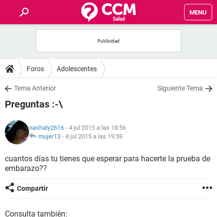
MENU
INICIO
FOROS
Foros
Adolescentes
SALUD
Tema Anterior
Siguiente Tema
Preguntas :-\
FAMILIA
nashaly2616
- 4 jul 2015 a las 18:56
NUTRICIÓN
mujer13
-
4 jul 2015 a las 19:59
cuantos días tu tienes que esperar para hacerte la prueba de
BIENESTAR
embarazo??
SEXUALIDAD
Compartir
GLOSARIO
Consulta también: