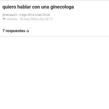
quiero hablar con una ginecologa
jimenaa23
-
2 ago 2014 a las 20:26
ximena
-
19 may 2023 a las 02:17
7 respuestas