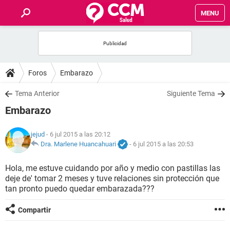
MENU
INICIO
FOROS
Foros
Embarazo
SALUD
Tema Anterior
Siguiente Tema
Embarazo
FAMILIA
jejud
- 6 jul 2015 a las 20:12
NUTRICIÓN
Dra. Marlene Huancahuari
-
6 jul 2015 a las 20:53
Hola, me estuve cuidando por año y medio con pastillas las
BIENESTAR
deje de' tomar 2 meses y tuve relaciones sin protección que
tan pronto puedo quedar embarazada???
SEXUALIDAD
Compartir
GLOSARIO