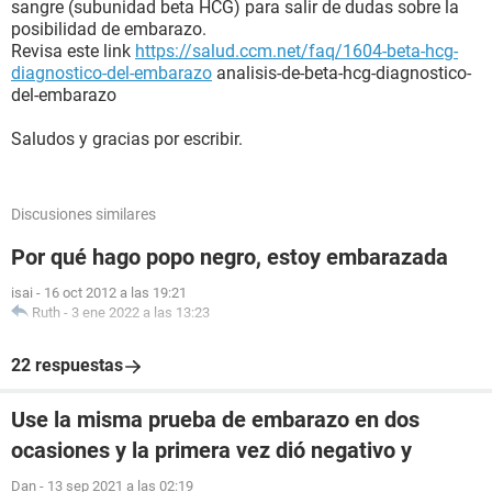
sangre (subunidad beta HCG) para salir de dudas sobre la
posibilidad de embarazo.
Revisa este link
https://salud.ccm.net/faq/1604-beta-hcg-
diagnostico-del-embarazo
analisis-de-beta-hcg-diagnostico-
del-embarazo
Saludos y gracias por escribir.
Discusiones similares
Por qué hago popo negro, estoy embarazada
isai
-
16 oct 2012 a las 19:21
Ruth
-
3 ene 2022 a las 13:23
22 respuestas
Use la misma prueba de embarazo en dos
ocasiones y la primera vez dió negativo y
Dan
-
13 sep 2021 a las 02:19