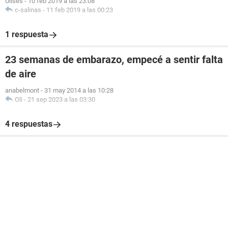
Ulises
-
10 feb 2019 a las 23:08
c-salinas
-
11 feb 2019 a las 00:23
1 respuesta
23 semanas de embarazo, empecé a sentir falta
de aire
anabelmont
-
31 may 2014 a las 10:28
Oli
-
21 sep 2023 a las 03:30
4 respuestas