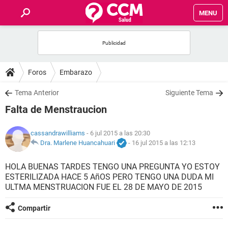
MENU
INICIO
FOROS
Foros
Embarazo
SALUD
Tema Anterior
Siguiente Tema
Falta de Menstraucion
FAMILIA
cassandrawilliams
- 6 jul 2015 a las 20:30
NUTRICIÓN
Dra. Marlene Huancahuari
-
16 jul 2015 a las 12:13
HOLA BUENAS TARDES TENGO UNA PREGUNTA YO ESTOY
BIENESTAR
ESTERILIZADA HACE 5 AñOS PERO TENGO UNA DUDA MI
ULTMA MENSTRUACION FUE EL 28 DE MAYO DE 2015
SEXUALIDAD
Compartir
GLOSARIO