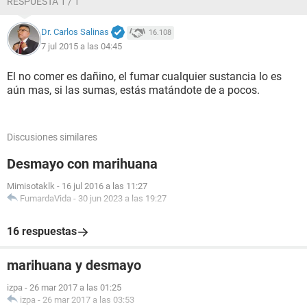
RESPUESTA 1 / 1
Dr. Carlos Salinas
16.108
7 jul 2015 a las 04:45
El no comer es dañino, el fumar cualquier sustancia lo es
aún mas, si las sumas, estás matándote de a pocos.
Discusiones similares
Desmayo con marihuana
Mimisotaklk
-
16 jul 2016 a las 11:27
FumardaVida
-
30 jun 2023 a las 19:27
16 respuestas
marihuana y desmayo
izpa
-
26 mar 2017 a las 01:25
izpa
-
26 mar 2017 a las 03:53