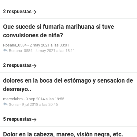
2 respuestas
Que sucede si fumaria marihuana si tuve
convulsiones de niña?
Rosana_0584
-
2 may 2021 a las 03:01
Rosana_0584
-
4 may 2021 a las 18:11
2 respuestas
dolores en la boca del estómago y sensacion de
desmayo..
marcelahm
-
9 sep 2014 a las 19:55
Sonia
-
9 jul 2018 a las 20:45
5 respuestas
Dolor en la cabeza, mareo, visión negra, etc.