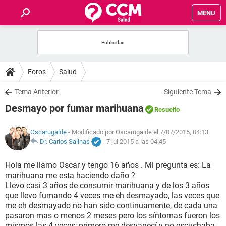
MENU
INICIO
FOROS
Foros
Salud
SALUD
Tema Anterior
Siguiente Tema
Desmayo por fumar marihuana
Resuelto
FAMILIA
Oscarugalde
- Modificado por Oscarugalde el 7/07/2015, 04:13
NUTRICIÓN
Dr. Carlos Salinas
-
7 jul 2015 a las 04:45
Hola me llamo Oscar y tengo 16 años . Mi pregunta es: La
BIENESTAR
marihuana me esta haciendo daño ?
Llevo casi 3 años de consumir marihuana y de los 3 años
SEXUALIDAD
que llevo fumando 4 veces me eh desmayado, las veces que
me eh desmayado no han sido continuamente, de cada una
pasaron mas o menos 2 meses pero los síntomas fueron los
GLOSARIO
mismos las 4 veces; primero me desvanecí y no escuchaba