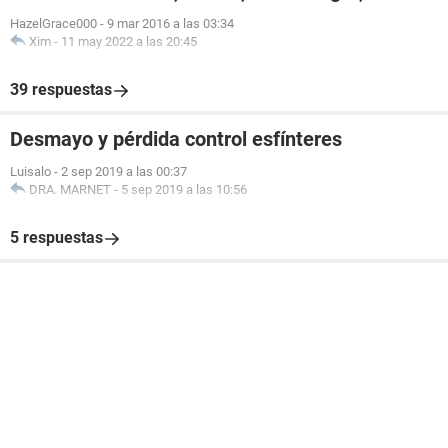
HazelGrace000
-
9 mar 2016 a las 03:34
Xim
-
11 may 2022 a las 20:45
39 respuestas
Desmayo y pérdida control esfínteres
Luisalo
-
2 sep 2019 a las 00:37
DRA. MARNET
-
5 sep 2019 a las 10:56
5 respuestas