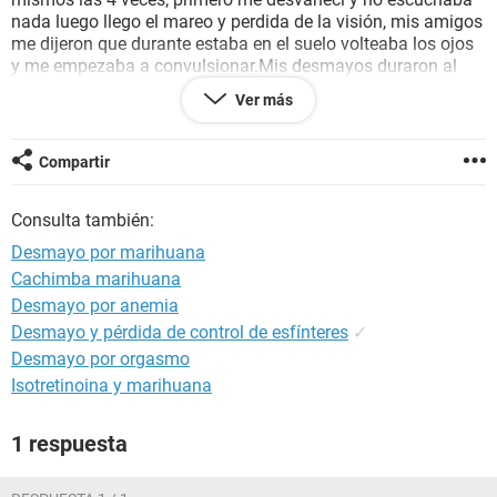
nada luego llego el mareo y perdida de la visión, mis amigos
me dijeron que durante estaba en el suelo volteaba los ojos
y me empezaba a convulsionar.Mis desmayos duraron al
rededor de 5 minutos y las veces que me desmaye no había
Ver más
consumido nada de alimentos.
Lo que me paso fue por no comer o por que fumar me esta
dañando ? Debería dejar de fumar?
Compartir
Consulta también:
Desmayo por marihuana
Cachimba marihuana
Desmayo por anemia
Desmayo y pérdida de control de esfínteres
✓
Desmayo por orgasmo
Isotretinoina y marihuana
1 respuesta