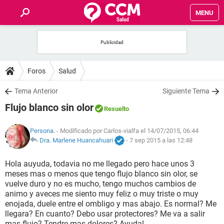
MENU
INICIO
FOROS
Foros
Salud
SALUD
Tema Anterior
Siguiente Tema
Flujo blanco sin olor
Resuelto
FAMILIA
Persona.
- Modificado por Carlos-vialfa el 14/07/2015, 06:44
NUTRICIÓN
Dra. Marlene Huancahuari
-
7 sep 2015 a las 12:48
Hola auyuda, todavia no me llegado pero hace unos 3
BIENESTAR
meses mas o menos que tengo flujo blanco sin olor, se
vuelve duro y no es mucho, tengo muchos cambios de
SEXUALIDAD
animo y aveces me siento muy feliz o muy triste o muy
enojada, duele entre el ombligo y mas abajo. Es normal? Me
llegara? En cuanto? Debo usar protectores? Me va a salir
GLOSARIO
mas flujo? Tendre mas dolores? Ayuda!