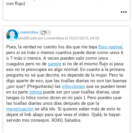
con flujo)
LoveAndrea
1
Modificado por LoveAndrea el 10/07/2015, 04:55
Pues, la verdad no cuento los día que me baja
flujo vaginal
,
pero si se más o menos cuantos puede durar como unos 6
o 7 más o menos. A veces pueden salir como unos
cuagulos pero no de
sangre
si no de el mismo flujo si pasa
eso no te preocupes es algo normal. En cuanto a la primera
pregunta no sé que decirte, es depende de la mujer. Pero te
digo aparte de eso, que las toallas diarias no son tan buenas
¿por que? (Preguntarás) las
infecciones
que se pueden tener
en su parte
íntima
puede ser por usar toallas diarias, usar
tangas (o hilos como dicen en mi país ). Pero puedes usar
las toallas diarias unos días después de que la
menstruación
se allá ido. Si quieres saber más de esto te
dejaré el link abajo para que veas el vídeo. Ojalá, te hayan
servido mis consejos. XOXO, Saludos.