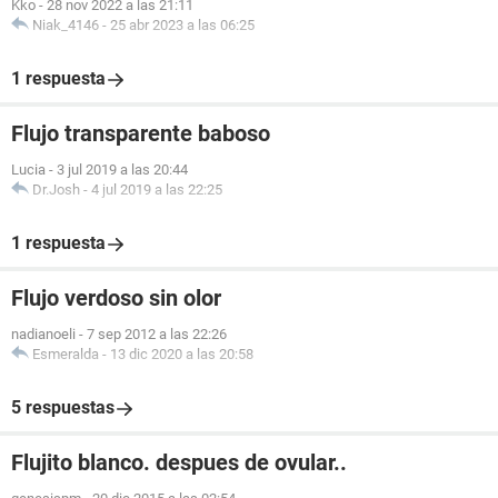
Kko
-
28 nov 2022 a las 21:11
Niak_4146
-
25 abr 2023 a las 06:25
1 respuesta
Flujo transparente baboso
Lucia
-
3 jul 2019 a las 20:44
Dr.Josh
-
4 jul 2019 a las 22:25
1 respuesta
Flujo verdoso sin olor
nadianoeli
-
7 sep 2012 a las 22:26
Esmeralda
-
13 dic 2020 a las 20:58
5 respuestas
Flujito blanco. despues de ovular..