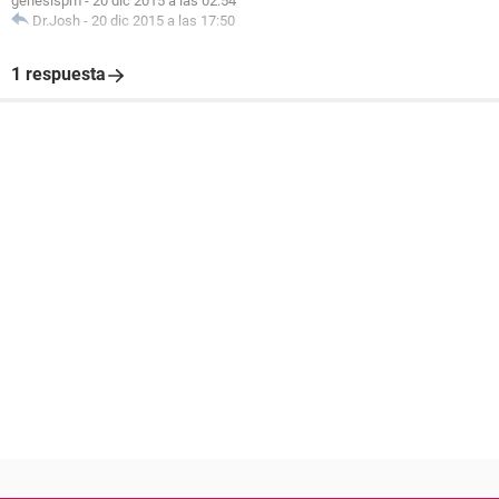
genesispm
-
20 dic 2015 a las 02:54
Dr.Josh
-
20 dic 2015 a las 17:50
1 respuesta