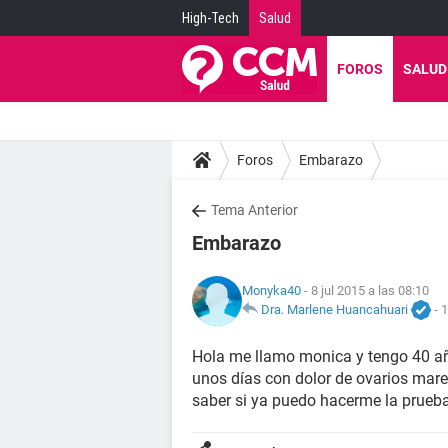
High-Tech
Salud
FOROS
SALUD
Foros
Embarazo
Tema Anterior
Embarazo
Monyka40
- 8 jul 2015 a las 08:10
Dra. Marlene Huancahuari
-
1
Hola me llamo monica y tengo 40 añ
unos días con dolor de ovarios mareo
saber si ya puedo hacerme la prue