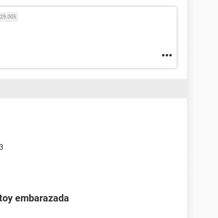
29.005
 3
stoy embarazada