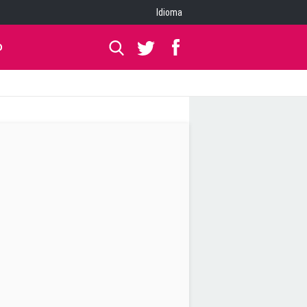
Idioma
O