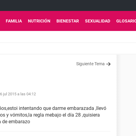
FAMILIA
NUTRICIÓN
BIENESTAR
SEXUALIDAD
GLOSARI
Siguiente Tema
6 jul 2015 a las 04:12
os,estoi intentando que darme embarazada ,llevó
s y vómitos,la regla mebajo el día 28 ,quisiera
ba de embarazo