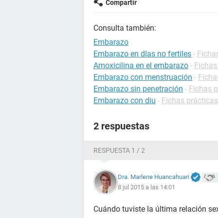
Compartir
Consulta también:
Embarazo
Embarazo en días no fertiles
-
Ficha
Amoxicilina en el embarazo
-
Fichas
Embarazo con menstruación
-
Ficha
Embarazo sin penetración
-
Fichas 
Embarazo con diu
-
Fichas práctica
2 respuestas
RESPUESTA 1 / 2
Dra. Marlene Huancahuari
8 jul 2015 a las 14:01
Cuándo tuviste la última relación se