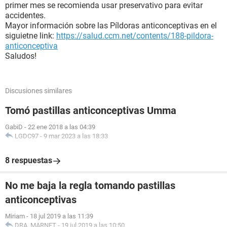
primer mes se recomienda usar preservativo para evitar
accidentes.
Mayor información sobre las Píldoras anticonceptivas en el
siguietne link:
https://salud.ccm.net/contents/188-pildora-
anticonceptiva
Saludos!
Discusiones similares
Tomó pastillas anticonceptivas Umma
GabiD
-
22 ene 2018 a las 04:39
LGDC97
-
9 mar 2023 a las 18:33
8 respuestas
No me baja la regla tomando pastillas
anticonceptivas
Miriam
-
18 jul 2019 a las 11:39
DRA. MARNET
-
19 jul 2019 a las 10:50