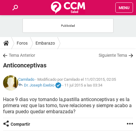
MENU
INICIO
FOROS
Foros
Embarazo
SALUD
Tema Anterior
Siguiente Tema
Anticonceptivas
FAMILIA
Camilado
- Modificado por Camilado el 11/07/2015, 02:05
NUTRICIÓN
Dr. Joseph Exebio
-
11 jul 2015 a las 03:34
Hace 9 dias voy tomando la,pastilla anticonceptivas y es la
BIENESTAR
primera vez que las tomo, tuve relaciones y siempre acabo a
fuera puedo quedar embarazada?
SEXUALIDAD
Compartir
GLOSARIO