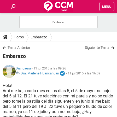
MENU
INICIO
FOROS
Foros
Embarazo
SALUD
Tema Anterior
Siguiente Tema
Embarazo
FAMILIA
DianLaura
- 11 jul 2015 a las 09:26
NUTRICIÓN
Dra. Marlene Huancahuari
-
11 jul 2015 a las 16:09
Hola!
BIENESTAR
Ami me baja cada mes en los dias 5, el 5 de mayo me bajo
del 5 al 12. El 21 tuve relaciónes con mi pareja y no se cuido
SEXUALIDAD
pero tome la pastilla del dia siguiente y en junio si me bajo
del 5 al 11 pero del 19 al 22 tuve un pequeño fluido de color
marron, ya es 11 de julio y aun no me baja, ¿Hay
GLOSARIO
probabilidades de que este embarazada?