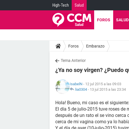
High-Tech
Salud
FOROS
SALUD
Foros
Embarazo
Tema Anterior
¿Ya no soy virgen? ¿Puedo 
IsabelN
- 12 jul 2015 a las 09:03
lia0304
-
13 jul 2015 a las 23:34
Hola! Bueno, mi caso es el siguiente
El día 5 de julio-2015 tuve roses de 
después de un rato el se vino cerca 
cerca de mi vagina como ya lo habí
Y el día de ayer (10-julio-2015) tu