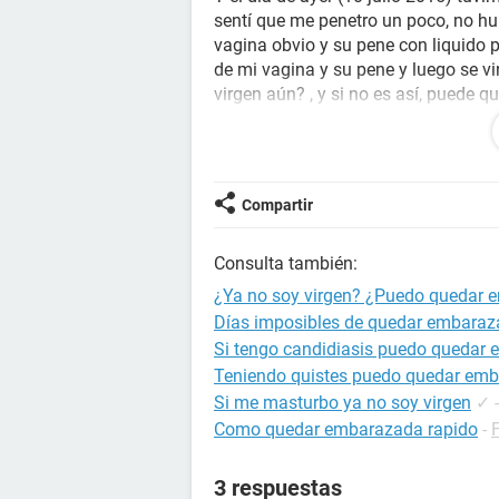
sentí que me penetro un poco, no h
vagina obvio y su pene con liquido 
de mi vagina y su pene y luego se vi
virgen aún? , y si no es así, puede 
embarazada?...
Además de que me sale un liquido bl
no embarazada o algo así, mi perio
pero tengo mucho miedo
Compartir
PD: NO USE NINGÚN MÉTODO ANT
AYÚDEME POR FAVOR!!!!!
Consulta también:
¿Ya no soy virgen? ¿Puedo quedar
Días imposibles de quedar embara
Si tengo candidiasis puedo quedar
Teniendo quistes puedo quedar em
Si me masturbo ya no soy virgen
✓
Como quedar embarazada rapido
-
3 respuestas