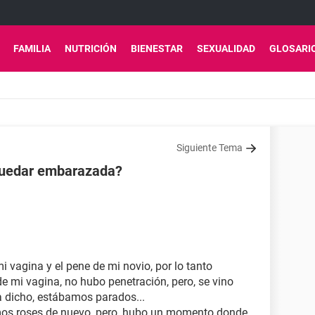
FAMILIA
NUTRICIÓN
BIENESTAR
SEXUALIDAD
GLOSARI
Siguiente Tema
quedar embarazada?
:
mi vagina y el pene de mi novio, por lo tanto
de mi vagina, no hubo penetración, pero, se vino
a dicho, estábamos parados...
vimos roses de nuevo, pero, hubo un momento donde