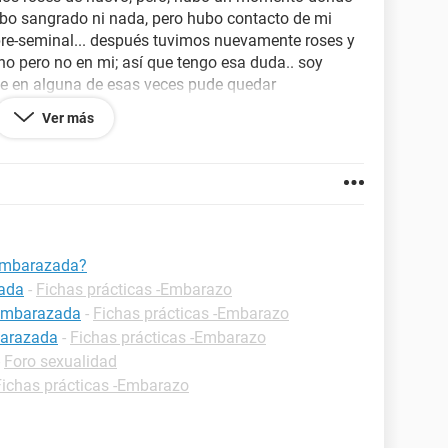
ubo sangrado ni nada, pero hubo contacto de mi
pre-seminal... después tuvimos nuevamente roses y
no pero no en mi; así que tengo esa duda.. soy
que en alguna de esas veces pude quedar
Ver más
anco- transparente, eso tiene que ver conque este o
do llega en dos semanas exactamente el 25 o 27,
ICONCEPTIVO
 embarazada?
zada
-
Fichas prácticas -Embarazo
 embarazada
-
Fichas prácticas -Embarazo
barazada
-
Fichas prácticas -Embarazo
-
Foro sexualidad
Fichas prácticas -Embarazo