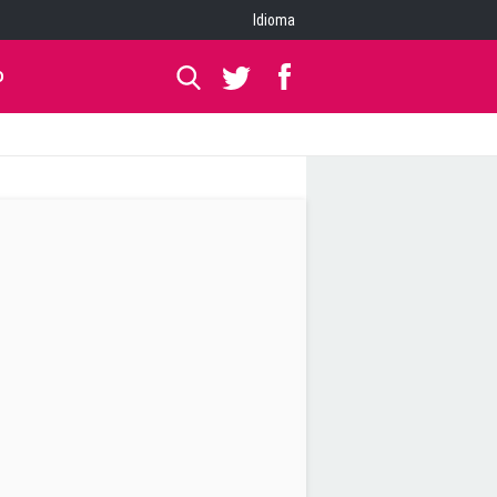
Idioma
O