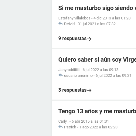
Si me masturbo sigo siendo 
Estefany villalobos
-
4 dic 2013 a las 01:28
Deivid
-
31 jul 2021 a las 07:32
9 respuestas
Quiero saber si aún soy Virg
Janyrodriiiiiii
-
6 jul 2022 a las 09:13
usuario anónimo
-
6 jul 2022 a las 09:21
3 respuestas
Tengo 13 años y me masturb
Carly_
-
6 abr 2015 a las 01:31
Patrick
-
1 ago 2022 a las 02:23