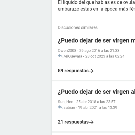
El liquido del que hablas es de ovul
embarazo estas en la época más férti
Discusiones similares
¿Puedo dejar de ser virgen 
Owen2308
-
29 ago 2016 a las 21:33
AriGuevara
-
28 oct 2023 a las 02:24
89 respuestas
¿Puedo dejar de ser virgen 
Sun_Hee
-
25 abr 2018 a las 23:57
sabian
-
19 abr 2021 a las 13:39
21 respuestas