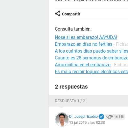
Compartir
Consulta también:
Nose si es embarazo! AAYUDA!
Embarazo en días no fertiles
-
Ficha
A los cuántos dias puedo saber si 
Cuanto es 28 semanas de embaraz
Amoxicilina en el embarazo
-
Fichas
Es malo recibir toques electricos 
2 respuestas
RESPUESTA 1 / 2
Dr. Joseph Exebio
16.358
13 jul 2015 a las 02:38