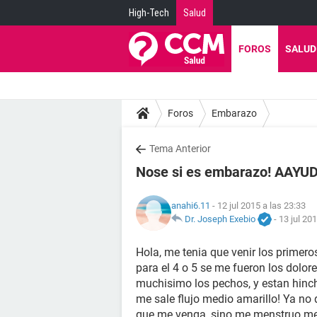
High-Tech
Salud
FOROS
SALUD
Foros
Embarazo
Tema Anterior
Nose si es embarazo! AAYU
anahi6.11
- 12 jul 2015 a las 23:33
Dr. Joseph Exebio
-
13 jul 20
Hola, me tenia que venir los primero
para el 4 o 5 se me fueron los dolor
muchisimo los pechos, y estan hinch
me sale flujo medio amarillo! Ya n
que me venga, sino me menstruo me