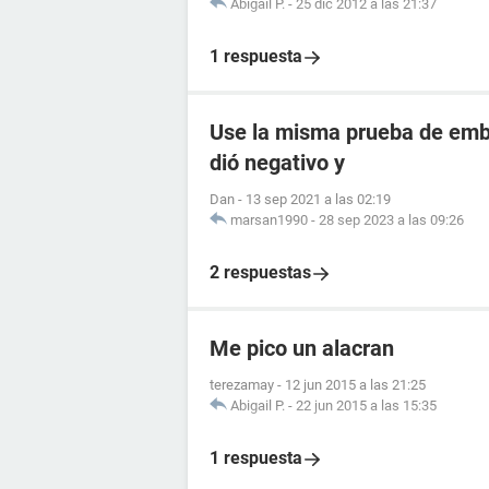
Abigail P.
-
25 dic 2012 a las 21:37
1 respuesta
Use la misma prueba de emba
dió negativo y
Dan
-
13 sep 2021 a las 02:19
marsan1990
-
28 sep 2023 a las 09:26
2 respuestas
Me pico un alacran
terezamay
-
12 jun 2015 a las 21:25
Abigail P.
-
22 jun 2015 a las 15:35
1 respuesta