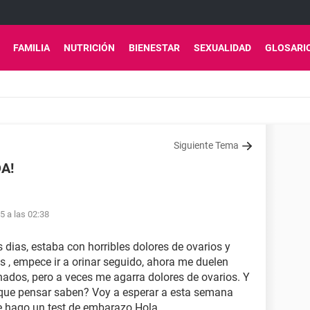
FAMILIA
NUTRICIÓN
BIENESTAR
SEXUALIDAD
GLOSARI
Siguiente Tema
DA!
15 a las 02:38
s dias, estaba con horribles dolores de ovarios y
es , empece ir a orinar seguido, ahora me duelen
ados, pero a veces me agarra dolores de ovarios. Y
o que pensar saben? Voy a esperar a esta semana
 hago un test de embarazo Hola,