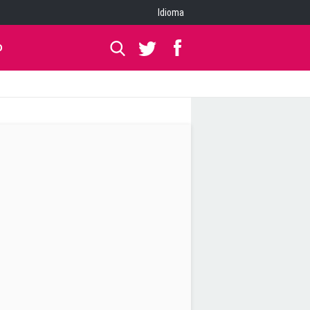
Idioma
O