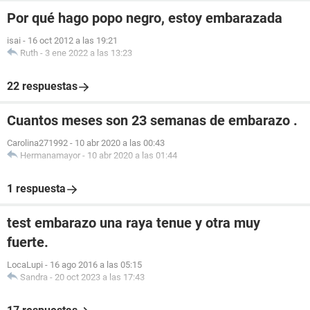
Por qué hago popo negro, estoy embarazada
isai
-
16 oct 2012 a las 19:21
Ruth
-
3 ene 2022 a las 13:23
22 respuestas
Cuantos meses son 23 semanas de embarazo .
Carolina271992
-
10 abr 2020 a las 00:43
Hermanamayor
-
10 abr 2020 a las 01:44
1 respuesta
test embarazo una raya tenue y otra muy
fuerte.
LocaLupi
-
16 ago 2016 a las 05:15
Sandra
-
20 oct 2023 a las 17:43