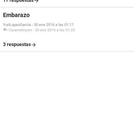
17 respuestas
Embarazo
YuriLopezGarcia
-
30 ene 2016 a las 01:17
Carameloyum
-
30 ene 2016 a las 01:25
3 respuestas