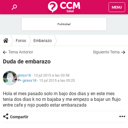
MENU
INICIO
FOROS
Foros
Embarazo
SALUD
Tema Anterior
Siguiente Tema
Duda de embarazo
FAMILIA
giniss18
- 13 jul 2015 a las 03:58
NUTRICIÓN
giniss18
-
13 jul 2015 a las 05:25
Hola el mes pasado solo m bajo dos dias y en este mes
BIENESTAR
tenia dos dias k no m bajaba y me empezo a bajar un flujo
entre cafe y rojo puedo estar embarazada
SEXUALIDAD
Compartir
GLOSARIO