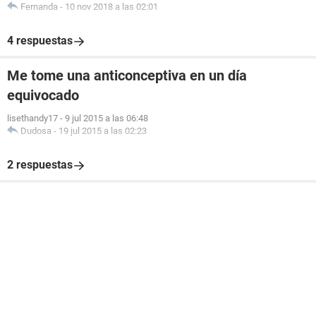
Fernanda
-
10 nov 2018 a las 02:01
4 respuestas
Me tome una anticonceptiva en un día
equivocado
lisethandy17
-
9 jul 2015 a las 06:48
Dudosa
-
19 jul 2015 a las 02:23
2 respuestas