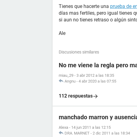
Tienes que hacerte una
prueba de 
días mas fertiles, pero igual tienes 
si aun no tienes retraso o algún sin
Ale
Discusiones similares
No me viene la regla pero m
miau_29
-
3 abr 2012 a las 18:35
Angnu
-
4 abr 2020 a las 07:55
112 respuestas
manchado marron y ausencia
Alexa
-
14 jun 2011 a las 12:15
DRA. MARNET
-
2 dic 2011 a las 18:34