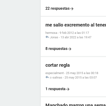
22 respuestas
me salio excremento al tener
hermosa
-
9 feb 2012 a las 01:17
Jonas
-
13 abr 2022 a las 19:47
8 respuestas
cortar regla
especialment
-
25 may 2015 a las 00:18
c-salinas
-
25 may 2015 a las 03:07
1 respuesta
Manchado marron una semana