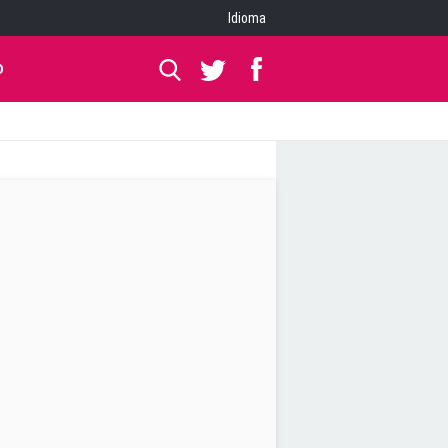
Idioma
O