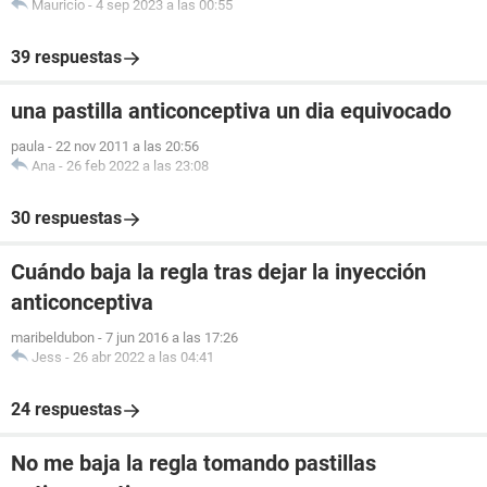
Mauricio
-
4 sep 2023 a las 00:55
39 respuestas
una pastilla anticonceptiva un dia equivocado
paula
-
22 nov 2011 a las 20:56
Ana
-
26 feb 2022 a las 23:08
30 respuestas
Cuándo baja la regla tras dejar la inyección
anticonceptiva
maribeldubon
-
7 jun 2016 a las 17:26
Jess
-
26 abr 2022 a las 04:41
24 respuestas
No me baja la regla tomando pastillas