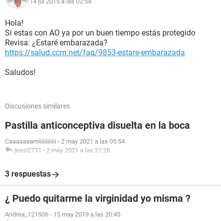
14 jul 2015 a las 02:54
Hola!
Si estas con AO ya por un buen tiempo estás protegido
Revisa: ¿Estaré embarazada?
https://salud.ccm.net/faq/9853-estare-embarazada
Saludos!
Discusiones similares
Pastilla anticonceptiva disuelta en la boca
Caaaaaaamiiiiiiiiiiii
-
2 may 2021 a las 05:54
jessi2731
-
2 may 2021 a las 21:28
3 respuestas
¿ Puedo quitarme la virginidad yo misma ?
Andrea_121506
-
15 may 2019 a las 20:45