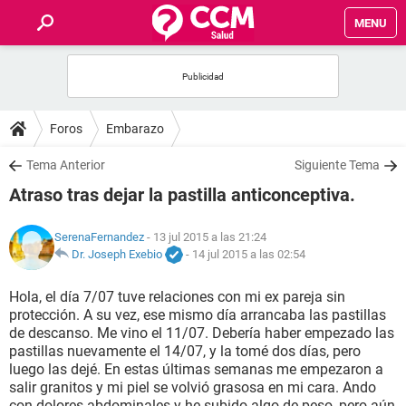
MENU
INICIO
FOROS
Foros
Embarazo
SALUD
Tema Anterior
Siguiente Tema
Atraso tras dejar la pastilla anticonceptiva.
FAMILIA
SerenaFernandez
- 13 jul 2015 a las 21:24
NUTRICIÓN
Dr. Joseph Exebio
-
14 jul 2015 a las 02:54
Hola, el día 7/07 tuve relaciones con mi ex pareja sin
BIENESTAR
protección. A su vez, ese mismo día arrancaba las pastillas
de descanso. Me vino el 11/07. Debería haber empezado las
SEXUALIDAD
pastillas nuevamente el 14/07, y la tomé dos días, pero
luego las dejé. En estas últimas semanas me empezaron a
salir granitos y mi piel se volvió grasosa en mi cara. Ando
GLOSARIO
con dolores abdominales y he subido algo de peso, pero aún