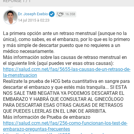
RÉPONSE 1 / 1
Dr. Joseph Exebio
16.358
14 jul 2015 à 02:23
La primera opción ante un retraso menstrual (aunque no la
única), como sabes, es el embarazo, por lo que es lo primero
y más simple de descartar puesto que no requieres a un
médico necesariamente.
Más información sobre las causas de retraso menstrual en
el siguiente link (aquí puedes ver esas otras causas):
https://salud.ccm.net/faq/5655-las-causas-de-un-retraso-de-
la-menstruacion
Realízate la prueba de HCG beta cuantitativa en sangre para
descartar el embarazo y que estés más tranquila... SI ESTA
NOS SALE TMB NEGATIVA YA PODEMOS DESCARTAR EL
EMBARAZO Y HABRÁ QUE CONSULTAR AL GINECÓLOGO
PARA DESCARTAR ESAS OTRAS CAUSAS DE RETRASOS
QUE PUEDES LEERLAS EN EL LINK DE ARRIBITA.
Más información de Prueba de embarazo
https://salud.ccm.net/faq/256-como-funcionan-los-test-de-
embarazo-preguntas-frecuentes