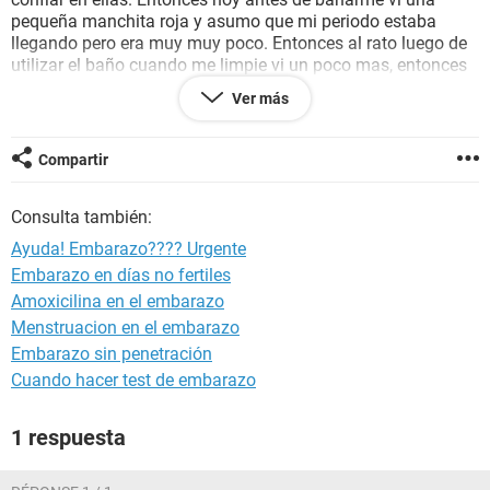
pequeña manchita roja y asumo que mi periodo estaba
llegando pero era muy muy poco. Entonces al rato luego de
utilizar el baño cuando me limpie vi un poco mas, entonces
ahora no veo mas nada. Todo esto ocurrió hoy, ¿debo
Ver más
preocuparme?, se que soy irregular pero esta pasando
mucho tiempo y necesito saber si estoy embaraza o no,
entonces ya las cuatro pruebas han salido negativas. Tengo
Compartir
mucho miedo. Por favor ayúdenme.
Consulta también:
Ayuda! Embarazo???? Urgente
Embarazo en días no fertiles
Amoxicilina en el embarazo
Menstruacion en el embarazo
Embarazo sin penetración
Cuando hacer test de embarazo
1 respuesta