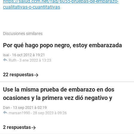
https://salud.ccm.net/faq/6055-pruebas-de-embarazo-
cualitativas-o-cuantitativas
Discusiones similares
Por qué hago popo negro, estoy embarazada
isai
-
16 oct 2012 à 19:21
Ruth
-
3 ene 2022 à 13:23
22 respuestas
Use la misma prueba de embarazo en dos
ocasiones y la primera vez dió negativo y
Dan
-
13 sep 2021 à 02:19
marsan1990
-
28 sep 2023 à 09:26
2 respuestas