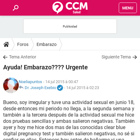
MENU
INICIO
FORUMS
Foros
Embarazo
SALUD
Tema Anterior
Siguiente Tema
Ayuda! Embarazo???? Urgente
FAMILIA
Noeliapuntos
- 14 jul 2015 à 00:47
NUTRICIÓN
Dr. Joseph Exebio
-
14 jul 2015 à 02:23
Bueno, soy irregular y tuve una actividad sexual en junio 18,
BIENESTAR
desde entonces mi periodo no llega, a la segunda semana y
también a la tercera después de la actividad sexual me hice
SEXUALIDAD
dos pruebas sencillas y ambas salieron negativas. También
ayer y hoy me hice dos mas de las conocidas clear blue
digital pregnancy test y también salieron negativas, no sé si
GLOSARIO
confiar en ellas. Entonces hoy antes de bañarme vi una