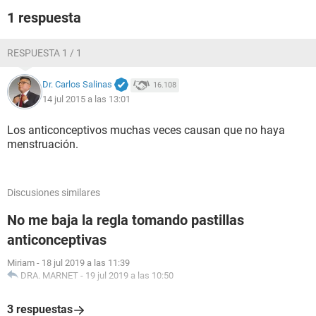
importaría ya que tengo una relación estable... pero necesito
1 respuesta
saber que puede ser ya que en dos semanas viajo a
tailandia y en el caso que estuviera embarazada (que lo
dudo) tengo entendido que no se puede volar los 3 primeros
RESPUESTA 1 / 1
meses... es cierto?
Dr. Carlos Salinas
16.108
A alguna le ha pasado algo así? que puede ser?
14 jul 2015 a las 13:01
Gracias y perdón por el texto tan largo es que quería que se
Los anticonceptivos muchas veces causan que no haya
entendiera todo bien...
menstruación.
Discusiones similares
No me baja la regla tomando pastillas
anticonceptivas
Miriam
-
18 jul 2019 a las 11:39
DRA. MARNET
-
19 jul 2019 a las 10:50
3 respuestas