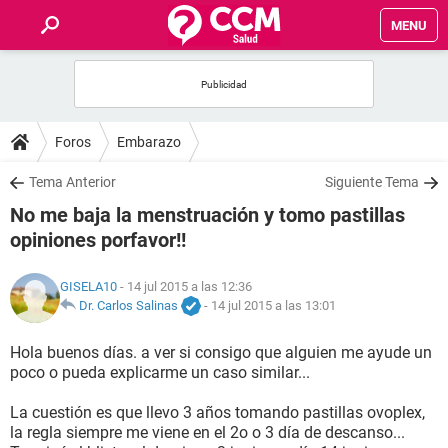
MENU
INICIO
FOROS
Foros
Embarazo
SALUD
Tema Anterior
Siguiente Tema
No me baja la menstruación y tomo pastillas
FAMILIA
opiniones porfavor!!
NUTRICIÓN
GISELA10
- 14 jul 2015 a las 12:36
Dr. Carlos Salinas
-
14 jul 2015 a las 13:01
BIENESTAR
Hola buenos días. a ver si consigo que alguien me ayude un
poco o pueda explicarme un caso similar...
SEXUALIDAD
La cuestión es que llevo 3 años tomando pastillas ovoplex,
la regla siempre me viene en el 2o o 3 día de descanso...
GLOSARIO