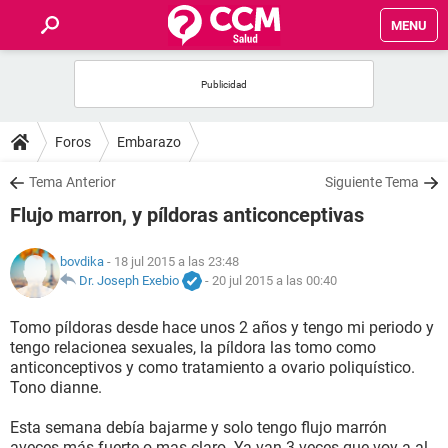
MENU
INICIO
FOROS
Foros
Embarazo
SALUD
Tema Anterior
Siguiente Tema
Flujo marron, y píldoras anticonceptivas
FAMILIA
bovdika
- 18 jul 2015 a las 23:48
NUTRICIÓN
Dr. Joseph Exebio
-
20 jul 2015 a las 00:40
Tomo píldoras desde hace unos 2 años y tengo mi periodo y
BIENESTAR
tengo relacionea sexuales, la píldora las tomo como
anticonceptivos y como tratamiento a ovario poliquístico.
SEXUALIDAD
Tono dianne.
Esta semana debía bajarme y solo tengo flujo marrón
GLOSARIO
aveces más fuerte o mas claro. Ya van 3 veces que voy a al