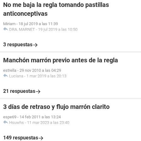
No me baja la regla tomando pastillas
anticonceptivas
Miriam
-
18 jul 2019 a las 11:39
DRA. MARNET
-
19 jul 2019 a las 10:50
3 respuestas
Manchón marrón previo antes de la regla
estrella
-
29 nov 2010 a las 04:29
Luciana
-
1 mar 2019 a las 20:13
21 respuestas
3 días de retraso y flujo marrón clarito
espe69
-
14 feb 2011 a las 13:24
Hsuwhs
-
11 mar 2023 a las 23:40
149 respuestas