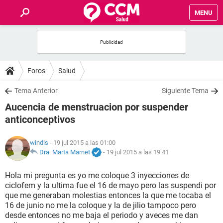
MENU
INICIO
FOROS
Foros
Salud
SALUD
Tema Anterior
Siguiente Tema
Aucencia de menstruacion por suspender
FAMILIA
anticonceptivos
NUTRICIÓN
windis
- 19 jul 2015 a las 01:00
Dra. Marta Marnet
-
19 jul 2015 a las 19:41
BIENESTAR
Hola mi pregunta es yo me coloque 3 inyecciones de
ciclofem y la ultima fue el 16 de mayo pero las suspendi por
SEXUALIDAD
que me generaban molestias entonces la que me tocaba el
16 de junio no me la coloque y la de jilio tampoco pero
desde entonces no me baja el periodo y aveces me dan
GLOSARIO