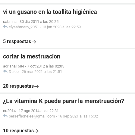
vi un gusano en la toallita higiénica
sabriina
-
30 dic 2011 a las 20:25
elyaahmero_2051
-
13 jun 2023 a las 22:59
5 respuestas
cortar la mestruacion
adriana1684
-
7 oct 2012 a las 02:05
Dulce
-
26 mar 2021 a las 21:51
20 respuestas
¿La vitamina K puede parar la menstruación?
nu2014
-
17 ago 2014 a las 22:31
persefhonelee@gmail.com
-
16 sep 2021 a las 16:02
10 respuestas