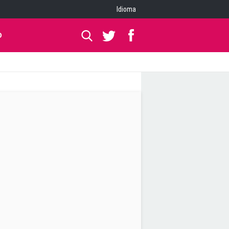
Idioma
O