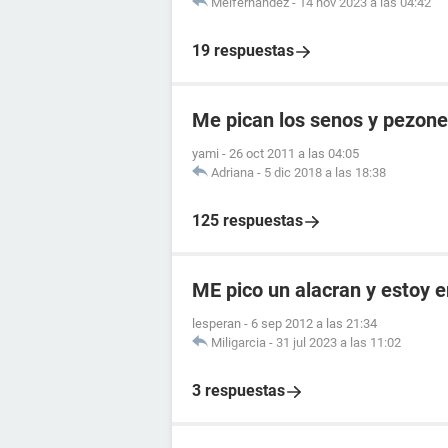
Melfernandez
-
14 nov 2023 a las 04:42
19 respuestas
Me pican los senos y pezon
yami
-
26 oct 2011 a las 04:05
Adriana
-
5 dic 2018 a las 18:38
125 respuestas
ME pico un alacran y estoy
lesperan
-
6 sep 2012 a las 21:34
Miligarcia
-
31 jul 2023 a las 11:02
3 respuestas