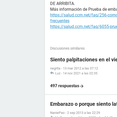
DE ARRIBITA.
Más información de Prueba de emb
https://salud.ccm.net/faq/256-como
frecuentes
https://salud.ccm.net/faq/6055-prue
Discusiones similares
Siento palpitaciones en el v
negrita
-
13 mar 2012 a las 07:12
Luz
-
14 nov 2021 a las 02:35
497 respuestas
Embarazo o porque siento lat
NaniePao
-
2 sep 2013 a las 22:29