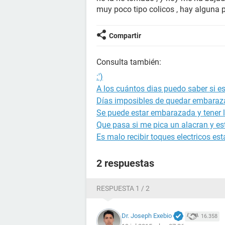
muy poco tipo colicos , hay alguna 
Compartir
Consulta también:
:')
A los cuántos dias puedo saber si 
Días imposibles de quedar embara
Se puede estar embarazada y tener l
Que pasa si me pica un alacran y 
Es malo recibir toques electricos 
2 respuestas
RESPUESTA 1 / 2
Dr. Joseph Exebio
16.358