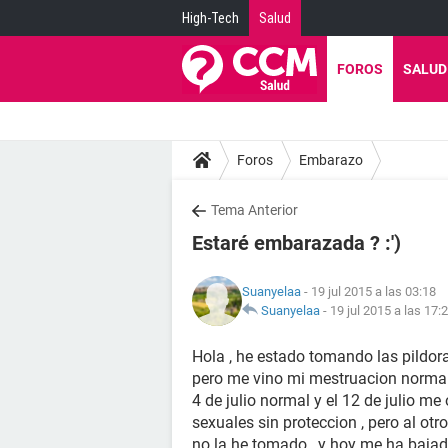
High-Tech
Salud
FOROS
SALUD
Foros
Embarazo
Tema Anterior
Estaré embarazada ? :')
Suanyelaa
- 19 jul 2015 a las 03:18
Suanyelaa
-
19 jul 2015 a las 17:
Hola , he estado tomando las pildora
pero me vino mi mestruacion normal
4 de julio normal y el 12 de julio me 
sexuales sin proteccion , pero al otr
no la he tomado , y hoy me ha bajad