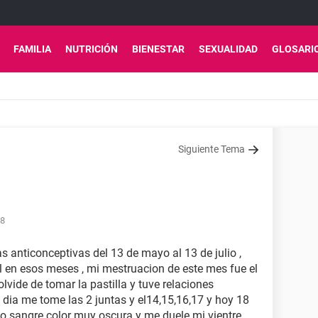
FAMILIA
NUTRICIÓN
BIENESTAR
SEXUALIDAD
GLOSARI
Siguiente Tema
28
s anticonceptivas del 13 de mayo al 13 de julio ,
 en esos meses , mi mestruacion de este mes fue el
olvide de tomar la pastilla y tuve relaciones
o dia me tome las 2 juntas y el14,15,16,17 y hoy 18
o sangre color muy oscura y me duele mi vientre