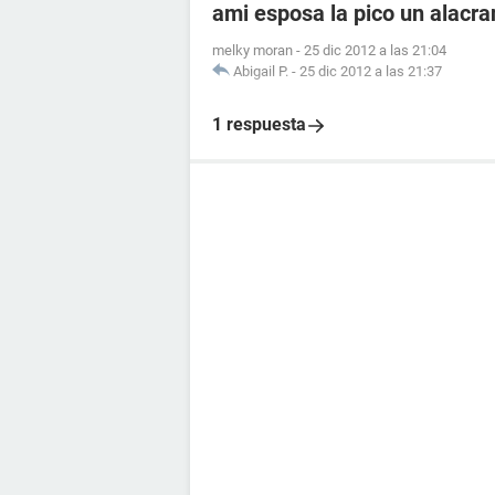
ami esposa la pico un alacr
melky moran
-
25 dic 2012 a las 21:04
Abigail P.
-
25 dic 2012 a las 21:37
1 respuesta