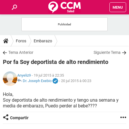
MENU
INICIO
FORUMS
Foros
Embarazo
SALUD
Tema Anterior
Siguiente Tema
Por fa Soy deportista de alto rendimiento
FAMILIA
Anyeliz9
- 19 jul 2015 à 22:35
NUTRICIÓN
Dr. Joseph Exebio
-
20 jul 2015 à 00:23
Hola,
BIENESTAR
Soy deportista de alto rendimiento y tengo una semana y
media de embarazo, Puedo perder al bebe????
SEXUALIDAD
Compartir
GLOSARIO