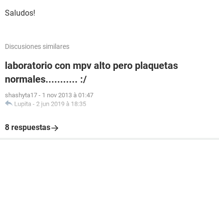
Saludos!
Discusiones similares
laboratorio con mpv alto pero plaquetas
normales........... :/
shashyta17
-
1 nov 2013 à 01:47
Lupita
-
2 jun 2019 à 18:35
8 respuestas