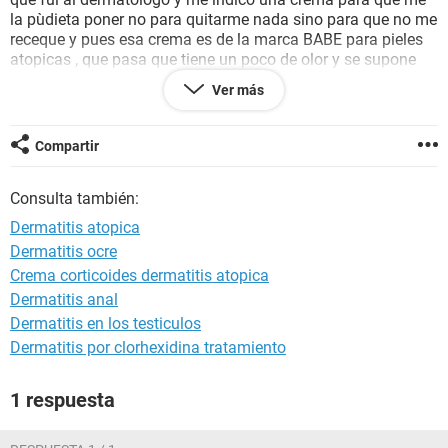
la pùdieta poner no para quitarme nada sino para que no me
receque y pues esa crema es de la marca BABE para pieles
atopicas , que pasa que tiene un poco de olor y se supone
que la crema no deja que me salga
alergia
y hace todo lo
Ver más
contrario cuando me la pongo me sale
dermatitis
y nose que
hacer con la crema me costo mucho dinero ayudenme
porfavor
Compartir
Consulta también:
Dermatitis atopica
Dermatitis ocre
Crema corticoides dermatitis atopica
Dermatitis anal
Dermatitis en los testiculos
Dermatitis por clorhexidina tratamiento
1 respuesta