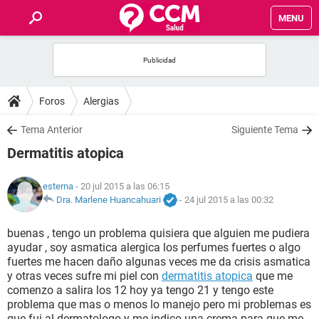
MENU
INICIO
FOROS
Foros
Alergias
SALUD
Tema Anterior
Siguiente Tema
Dermatitis atopica
FAMILIA
esterna
- 20 jul 2015 a las 06:15
NUTRICIÓN
Dra. Marlene Huancahuari
-
24 jul 2015 a las 00:32
buenas , tengo un problema quisiera que alguien me pudiera
BIENESTAR
ayudar , soy asmatica alergica los perfumes fuertes o algo
fuertes me hacen daño algunas veces me da crisis asmatica
SEXUALIDAD
y otras veces sufre mi piel con
dermatitis atopica
que me
comenzo a salira los 12 hoy ya tengo 21 y tengo este
problema que mas o menos lo manejo pero mi problemas es
GLOSARIO
que fui al dermatologo y me indico una crema para que me