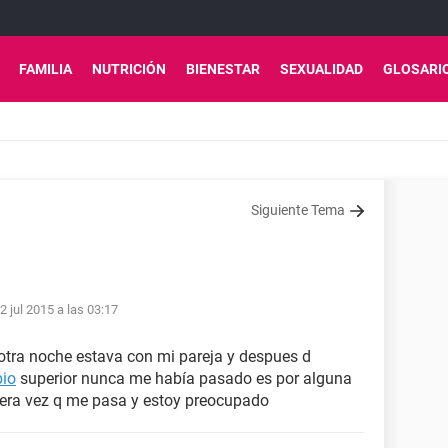
FAMILIA
NUTRICIÓN
BIENESTAR
SEXUALIDAD
GLOSARI
Siguiente Tema
2 jul 2015 a las 03:17
 otra noche estava con mi pareja y despues d
bio
superior nunca me había pasado es por alguna
mera vez q me pasa y estoy preocupado