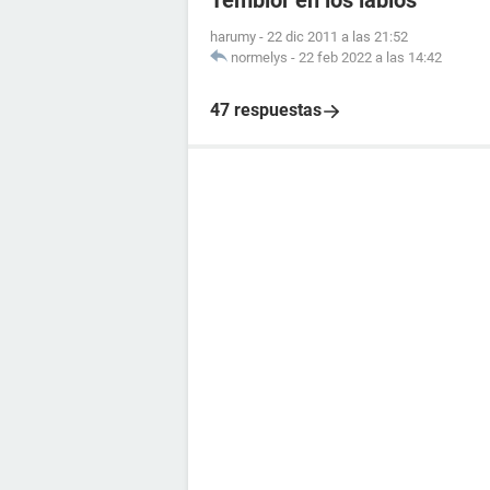
Temblor en los labios
harumy
-
22 dic 2011 a las 21:52
normelys
-
22 feb 2022 a las 14:42
47 respuestas