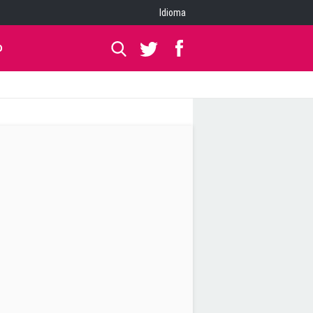
Idioma
O