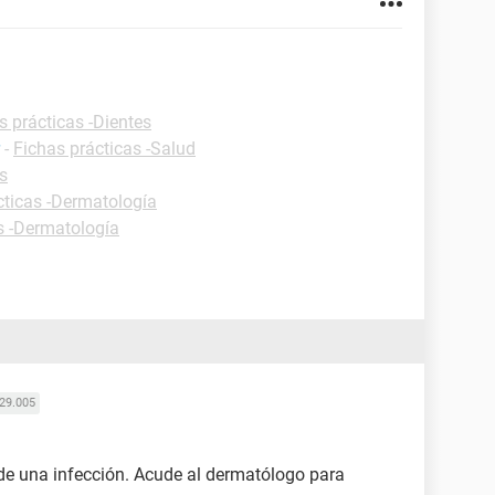
s prácticas -Dientes
-
Fichas prácticas -Salud
s
cticas -Dermatología
s -Dermatología
29.005
e de una infección. Acude al dermatólogo para