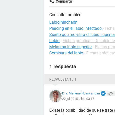
Compartir
Consulta también:
Labio hinchadn
Piercing en el labio infectado
-
Ficha
Siento que me vibra el labio superior
Labio
-
Fichas prácticas -Definicione
Melasma labio superior
-
Fichas prá
Comisura del labio
-
Fichas práctica
1 respuesta
RESPUESTA 1 / 1
Dra. Marlene Huancahuari
22 jul 2015 a las 03:17
Existe la posibilidad de que se trat