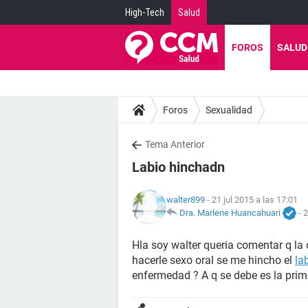
High-Tech
Salud
FOROS
SALUD
Foros
Sexualidad
Tema Anterior
Labio hinchadn
walter899
- 21 jul 2015 a las 17:01
Dra. Marlene Huancahuari
-
2
Hla soy walter queria comentar q la
hacerle sexo oral se me hincho el
la
enfermedad ? A q se debe es la pri