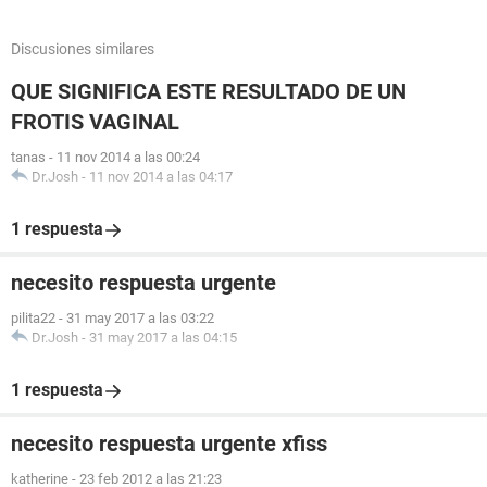
Discusiones similares
QUE SIGNIFICA ESTE RESULTADO DE UN
FROTIS VAGINAL
tanas
-
11 nov 2014 a las 00:24
Dr.Josh
-
11 nov 2014 a las 04:17
1 respuesta
necesito respuesta urgente
pilita22
-
31 may 2017 a las 03:22
Dr.Josh
-
31 may 2017 a las 04:15
1 respuesta
necesito respuesta urgente xfiss
katherine
-
23 feb 2012 a las 21:23