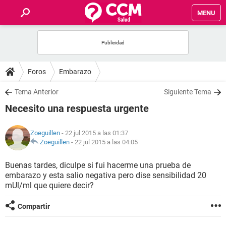
MENU
INICIO
FOROS
Foros
Embarazo
SALUD
Tema Anterior
Siguiente Tema
Necesito una respuesta urgente
FAMILIA
Zoeguillen
- 22 jul 2015 a las 01:37
NUTRICIÓN
Zoeguillen
-
22 jul 2015 a las 04:05
Buenas tardes, diculpe si fui hacerme una prueba de
BIENESTAR
embarazo y esta salio negativa pero dise sensibilidad 20
mUl/ml que quiere decir?
SEXUALIDAD
Compartir
GLOSARIO