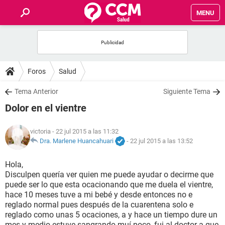
MENU
INICIO
FOROS
Foros
Salud
SALUD
Tema Anterior
Siguiente Tema
Dolor en el vientre
FAMILIA
victoria
- 22 jul 2015 a las 11:32
NUTRICIÓN
Dra. Marlene Huancahuari
-
22 jul 2015 a las 13:52
Hola,
BIENESTAR
Disculpen quería ver quien me puede ayudar o decirme que
puede ser lo que esta ocacionando que me duela el vientre,
SEXUALIDAD
hace 10 meses tuve a mi bebé y desde entonces no e
reglado normal pues después de la cuarentena solo e
reglado como unas 5 ocaciones, a y hace un tiempo dure un
GLOSARIO
mes y medio estuve sangrando muí poco, fui al doctor a que