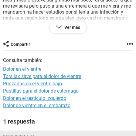
me revisara pero puso a una enfermera a que me viera y me
mandaron ha hacer estudios por si tenia una infección y
nada que según todo estaba bien, pero casi no menstruo y
aparte casi todos los días tengo dolor en el bajo vientre !!!
Ver más
¿alguien me puede ayudar o que me pueda desir que podría
tener?
Compartir
Consulta también:
Dolor en el vientre
Torsilax sirve para el dolor de vientre
Punzadas en el vientre bajo
Pastillas para el dolor de estomago
Dolor en el testiculo izquierdo
Dolor de vientre en el embarazo
1 respuesta