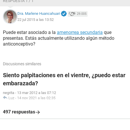
RESPUESTA 1 / 1
Dra. Marlene Huancahuari
29.005
22 jul 2015 a las 13:52
Puede estar asociado a la
amenorrea secundaria
que
presentas. Estás actualmente utilizando algún método
anticonceptivo?
Discusiones similares
Siento palpitaciones en el vientre, ¿puedo estar
embarazada?
negrita
-
13 mar 2012 a las 07:12
Luz
-
14 nov 2021 a las 02:35
497 respuestas