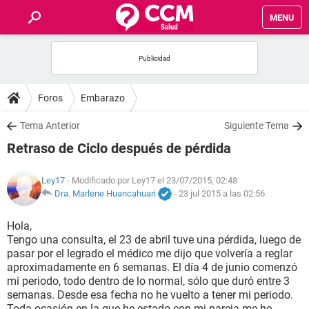
MENU
INICIO
FOROS
Foros
Embarazo
SALUD
Tema Anterior
Siguiente Tema
Retraso de Ciclo después de pérdida
FAMILIA
Ley17
- Modificado por Ley17 el 23/07/2015, 02:48
NUTRICIÓN
Dra. Marlene Huancahuari
-
23 jul 2015 a las 02:56
Hola,
BIENESTAR
Tengo una consulta, el 23 de abril tuve una pérdida, luego de
pasar por el legrado el médico me dijo que volvería a reglar
SEXUALIDAD
aproximadamente en 6 semanas. El día 4 de junio comenzó
mi periodo, todo dentro de lo normal, sólo que duró entre 3
semanas. Desde esa fecha no he vuelto a tener mi periodo.
GLOSARIO
Toda ocasión en la que he estado con mi pareja me he