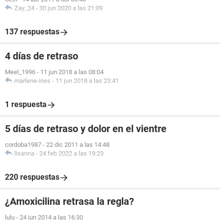
Zay_24
-
30 jun 2020 a las 21:09
137 respuestas
4 días de retraso
Meel_1996
-
11 jun 2018 a las 08:04
marlene-ines
-
11 jun 2018 a las 23:41
1 respuesta
5 días de retraso y dolor en el vientre
cordoba1987
-
22 dic 2011 a las 14:48
lisanna
-
24 feb 2022 a las 19:23
220 respuestas
¿Amoxicilina retrasa la regla?
lulu
-
24 jun 2014 a las 16:30