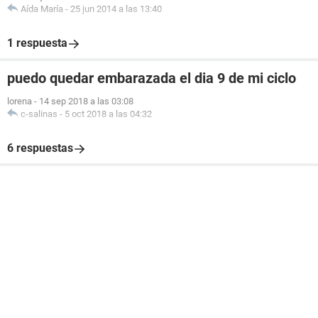
Aída María
-
25 jun 2014 a las 13:40
1 respuesta
puedo quedar embarazada el dia 9 de mi ciclo
lorena
-
14 sep 2018 a las 03:08
c-salinas
-
5 oct 2018 a las 04:32
6 respuestas