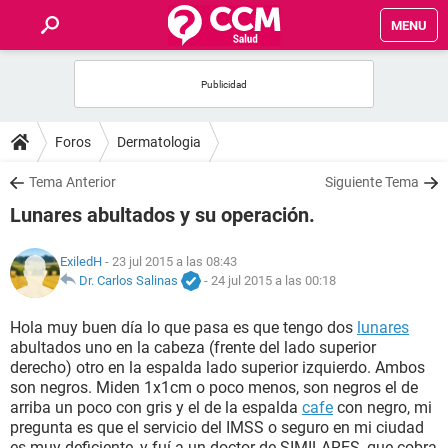
MENU
INICIO
FOROS
Foros
Dermatologia
SALUD
Tema Anterior
Siguiente Tema
Lunares abultados y su operación.
FAMILIA
ExiledH
- 23 jul 2015 a las 08:43
NUTRICIÓN
Dr. Carlos Salinas
-
24 jul 2015 a las 00:18
Hola muy buen día lo que pasa es que tengo dos
lunares
BIENESTAR
abultados uno en la cabeza (frente del lado superior
derecho) otro en la espalda lado superior izquierdo. Ambos
SEXUALIDAD
son negros. Miden 1x1cm o poco menos, son negros el de
arriba un poco con gris y el de la espalda
cafe
con negro, mi
pregunta es que el servicio del IMSS o seguro en mi ciudad
GLOSARIO
es muy deficiente, y fuí a un doctor de SIMILARES, que cobra