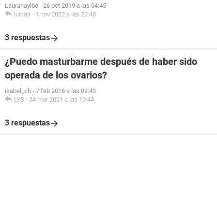
Lauranayibe
-
26 oct 2019 a las 04:45
luciajr
-
1 nov 2022 a las 22:48
3 respuestas
¿Puedo masturbarme después de haber sido
operada de los ovarios?
isabel_ch
-
7 feb 2016 a las 09:43
LYS
-
24 mar 2021 a las 10:44
3 respuestas