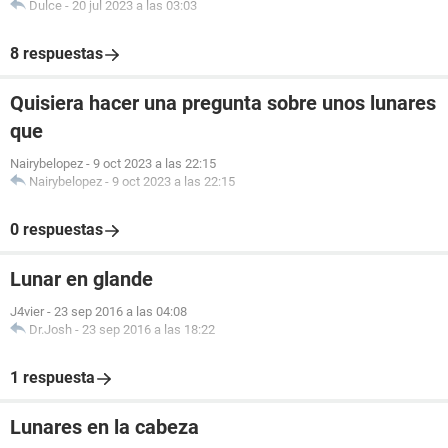
Dulce
-
20 jul 2023 a las 03:03
8 respuestas
Quisiera hacer una pregunta sobre unos lunares
que
Nairybelopez
-
9 oct 2023 a las 22:15
Nairybelopez
-
9 oct 2023 a las 22:15
0 respuestas
Lunar en glande
J4vier
-
23 sep 2016 a las 04:08
Dr.Josh
-
23 sep 2016 a las 18:22
1 respuesta
Lunares en la cabeza