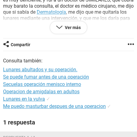
muy barato la consulta, el doctor es médico cirujano, me dijo
que si sabía de
Dermatología
, me dijo que me quitaría los
lunares mediante una intervención, y que me los daría para
que los lleve a estudiar a un laboratorio (
biopsia
) para ver si
Ver más
son benéfico o
maligno
.
Mis dudas son:
Compartir
¿No importa si el lunar es bueno o malo puede ser operado
Consulta también:
para su posterior estudio?
Lunares abultados y su operación.
O ¿Existe algún riesgo de que me los quite y pasé algo peor?
Se puede fumar antes de una operación
Secuelas operación menisco interno
¿Puedo quitarme los lunares así tan fácil y rápido con ese
doctor?
Operacion de amigdalas en adultos
Lunares en la vulva
✓
¿Efectos secundarios que pueda tener al quitarme esos
Me puedo masturbar despues de una operacion
✓
lunares sin previa investigación con un dermatólogo?
1 respuesta
Gracias y espero puedan ayudarme de verdad estoy
preocupado el Viernes es mi cita y es cuando me los van a