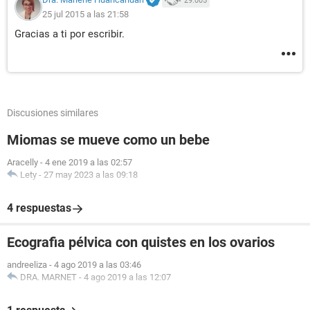
29.005
25 jul 2015 a las 21:58
Gracias a ti por escribir.
Discusiones similares
Miomas se mueve como un bebe
Aracelly
-
4 ene 2019 a las 02:57
Lety
-
27 may 2023 a las 09:18
4 respuestas
Ecografia pélvica con quistes en los ovarios
andreeliza
-
4 ago 2019 a las 03:46
DRA. MARNET
-
4 ago 2019 a las 12:07