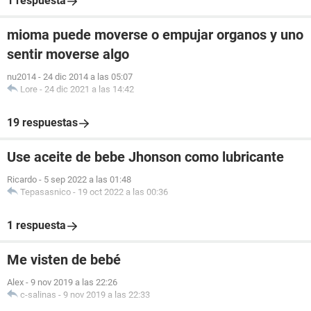
1 respuesta
mioma puede moverse o empujar organos y uno
sentir moverse algo
nu2014
-
24 dic 2014 a las 05:07
Lore
-
24 dic 2021 a las 14:42
19 respuestas
Use aceite de bebe Jhonson como lubricante
Ricardo
-
5 sep 2022 a las 01:48
Tepasasnico
-
19 oct 2022 a las 00:36
1 respuesta
Me visten de bebé
Alex
-
9 nov 2019 a las 22:26
c-salinas
-
9 nov 2019 a las 22:33