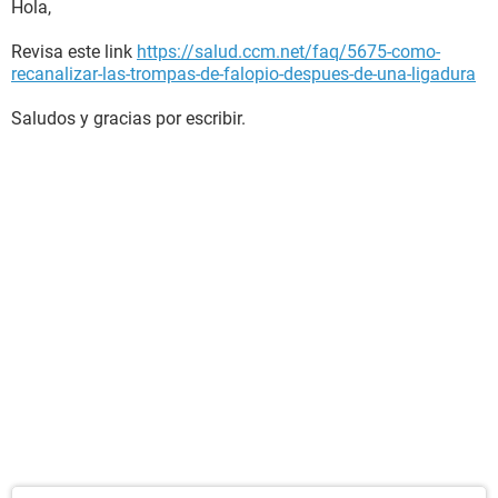
Hola,
Revisa este link
https://salud.ccm.net/faq/5675-como-
recanalizar-las-trompas-de-falopio-despues-de-una-ligadura
Saludos y gracias por escribir.