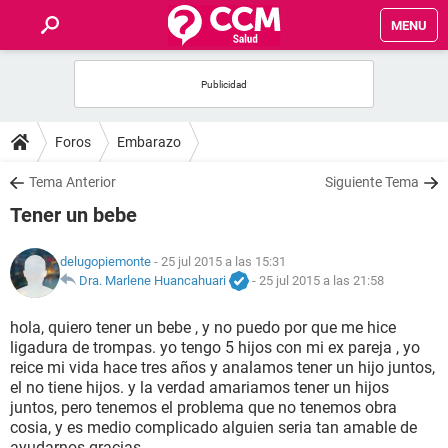
MENU
INICIO
FOROS
Foros
Embarazo
SALUD
Tema Anterior
Siguiente Tema
Tener un bebe
FAMILIA
delugopiemonte
- 25 jul 2015 a las 15:31
NUTRICIÓN
Dra. Marlene Huancahuari
-
25 jul 2015 a las 21:58
hola, quiero tener un bebe , y no puedo por que me hice
BIENESTAR
ligadura de trompas. yo tengo 5 hijos con mi ex pareja , yo
reice mi vida hace tres años y analamos tener un hijo juntos,
SEXUALIDAD
el no tiene hijos. y la verdad amariamos tener un hijos
juntos, pero tenemos el problema que no tenemos obra
cosia, y es medio complicado alguien seria tan amable de
GLOSARIO
ayudarnos gracias