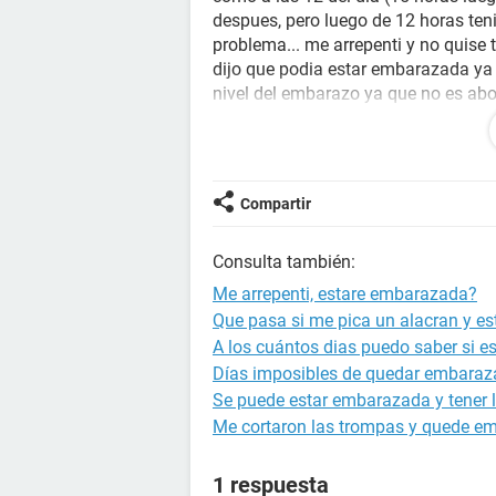
despues, pero luego de 12 horas teni
problema... me arrepenti y no quise t
dijo que podia estar embarazada ya
nivel del embarazo ya que no es abo
le podia hacer algun daño... ahora 
sirvio la primera pastilla por si sol
bebe? que debo hacer!!!?? :(
Compartir
Consulta también:
Me arrepenti, estare embarazada?
Que pasa si me pica un alacran y 
A los cuántos dias puedo saber si 
Días imposibles de quedar embara
Se puede estar embarazada y tener l
Me cortaron las trompas y quede e
1 respuesta