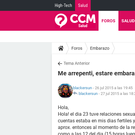
High-Tech
Salud
FOROS
SALUD
Foros
Embarazo
Tema Anterior
Me arrepenti, estare embar
blackersun
- 26 jul 2015 a las 19:45
blackersun
-
27 jul 2015 a las 18
Hola,
Hola! el dia 23 tuve relaciones sexua
cuentas estaba en mis dias fertiles 
aprox. entonces al momento de la rela
como a las 12 del dia (15 horas luego