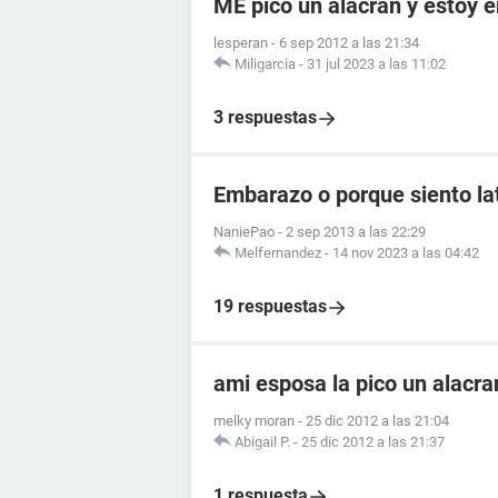
ME pico un alacran y estoy
lesperan
-
6 sep 2012 a las 21:34
Miligarcia
-
31 jul 2023 a las 11:02
3 respuestas
Embarazo o porque siento lat
NaniePao
-
2 sep 2013 a las 22:29
Melfernandez
-
14 nov 2023 a las 04:42
19 respuestas
ami esposa la pico un alacr
melky moran
-
25 dic 2012 a las 21:04
Abigail P.
-
25 dic 2012 a las 21:37
1 respuesta