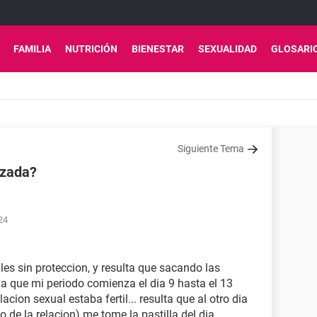
FAMILIA
NUTRICIÓN
BIENESTAR
SEXUALIDAD
GLOSARI
Siguiente Tema
azada?
:24
les sin proteccion, y resulta que sacando las
ya que mi periodo comienza el dia 9 hasta el 13
cion sexual estaba fertil... resulta que al otro dia
 de la relacion) me tome la pastilla del dia