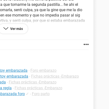
a que tomarme la segunda pastilla... he ahi el
omarla, senti culpa, ya que la gine que me la dio
 en ese momento y que no impedia pasar al sig
rtiva, y senti culpa, por que si estaba embarazada
no se que hacer, necesito ayuda! estare embarazada?
Ver más
a? es importante tomar la segunda? le hara daño al
estoy embarazada
-
Foro embarazo
estoy embarazada
-
Fichas prácticas -Embarazo
zada
-
Fichas prácticas -Embarazo
a regla
-
Fichas prácticas -Embarazo
mbarazada foro
✓
-
Foro parto