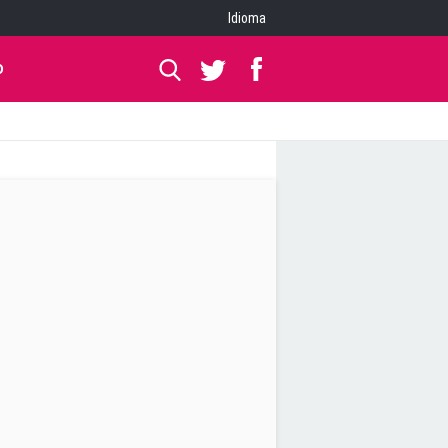
Idioma
O