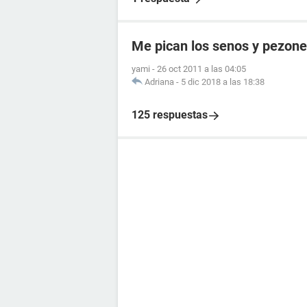
Me pican los senos y pezon
yami
-
26 oct 2011 a las 04:05
Adriana
-
5 dic 2018 a las 18:38
125 respuestas