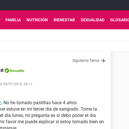
FAMILIA
NUTRICIÓN
BIENESTAR
SEXUALIDAD
GLOSARI
Siguiente Tema
te
Resuelto
 el 29/07/2015, 06:11
z
. No he tomado pastillas hace 4 años
er estuve en mi tercer dia de sangrado. Tome la
el dia lunes, mi pregunta es si debo poner el dia
Por favor me puede explicar si estoy tomado bien en
 empaque.