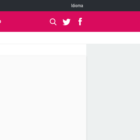
Idioma
O