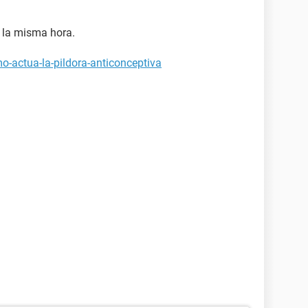
 la misma hora.
o-actua-la-pildora-anticonceptiva