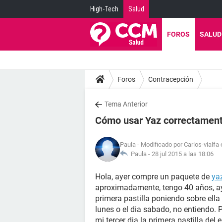
High-Tech
Salud
FOROS
SALUD
Foros
Contracepción
Tema Anterior
Cómo usar Yaz correctamen
Paula
- Modificado por Carlos-vialfa
Paula -
28 jul 2015 a las 18:06
Hola, ayer compre un paquete de
ya
aproximadamente, tengo 40 años, ay
primera pastilla poniendo sobre ella 
lunes o el dia sabado, no entiendo. 
mi tercer dia la primera pastilla del