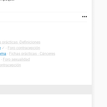
s prácticas -Definiciones
e
✓
-
Foro contracepción
noma
-
Fichas prácticas - Cánceres
-
Foro sexualidad
ontracepción