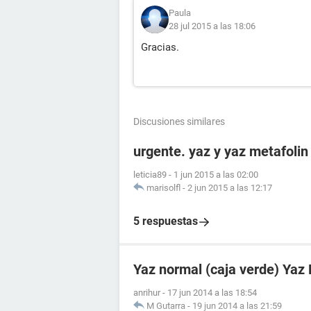
Paula
28 jul 2015 a las 18:06
Gracias.
Discusiones similares
urgente. yaz y yaz metafolin 
leticia89
-
1 jun 2015 a las 02:00
marisolfl
-
2 jun 2015 a las 12:17
5 respuestas
Yaz normal (caja verde) Yaz 
anrihur
-
17 jun 2014 a las 18:54
M Gutarra
-
19 jun 2014 a las 21:59