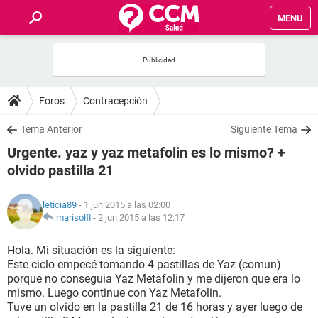
MENU
INICIO
FOROS
Foros
Contracepción
SALUD
Tema Anterior
Siguiente Tema
Urgente. yaz y yaz metafolin es lo mismo? +
FAMILIA
olvido pastilla 21
NUTRICIÓN
leticia89
- 1 jun 2015 a las 02:00
marisolfl
-
2 jun 2015 a las 12:17
BIENESTAR
Hola. Mi situación es la siguiente:
Este ciclo empecé tomando 4 pastillas de Yaz (comun)
SEXUALIDAD
porque no conseguia Yaz Metafolin y me dijeron que era lo
mismo. Luego continue con Yaz Metafolin.
Tuve un olvido en la pastilla 21 de 16 horas y ayer luego de
GLOSARIO