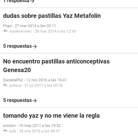
1 respuesta
dudas sobre pastillas Yaz Metafolin
Piqui
-
27 mar 2014 a las 02:11
marlene-ines
-
28 mar 2014 a las 12:43
5 respuestas
No encuentro pastillas anticonceptivas
Genesa20
DanielaPA2
-
12 nov 2016 a las 16:41
yuliana
-
21 jul 2017 a las 00:26
5 respuestas
tomando yaz y no me viene la regla
estizen
-
10 may 2011 a las 19:52
zule
-
28 ene 2018 a las 00:37