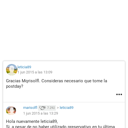
leticia89
1 jun 2015 a las 13:09
Gracias Mqrisolfl. Consideras necesario que tome la
postday?
marisolfl
>
leticia89
7.292
1 jun 2015 a las 13:29
Hola nuevamente leticia89,
Si, a pesar de no haber utilizado preservativo en tu última