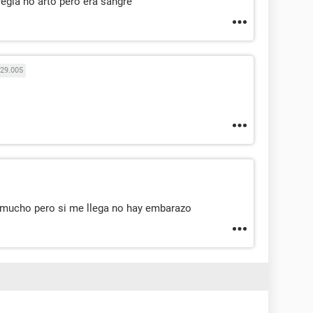
regla no arto pero era sangre
29.005
o mucho pero si me llega no hay embarazo