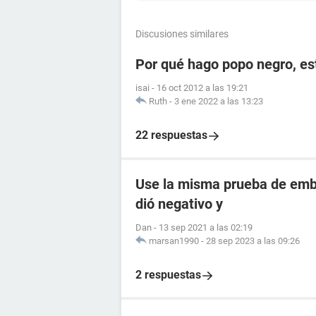
Discusiones similares
Por qué hago popo negro, e
isai
-
16 oct 2012 a las 19:21
Ruth
-
3 ene 2022 a las 13:23
22 respuestas
Use la misma prueba de emba
dió negativo y
Dan
-
13 sep 2021 a las 02:19
marsan1990
-
28 sep 2023 a las 09:26
2 respuestas