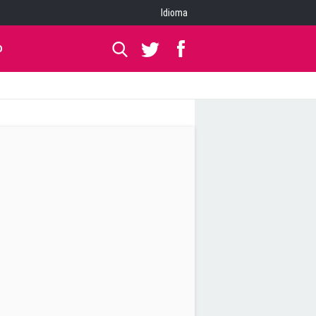
Idioma
O