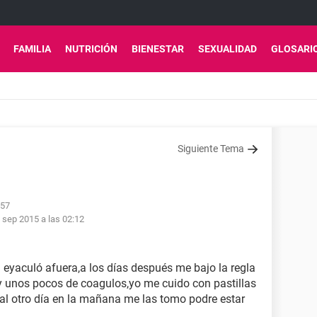
FAMILIA
NUTRICIÓN
BIENESTAR
SEXUALIDAD
GLOSARI
Siguiente Tema
:57
 sep 2015 a las 02:12
l eyaculó afuera,a los días después me bajo la regla
y unos pocos de coagulos,yo me cuido con pastillas
 al otro día en la mañana me las tomo podre estar