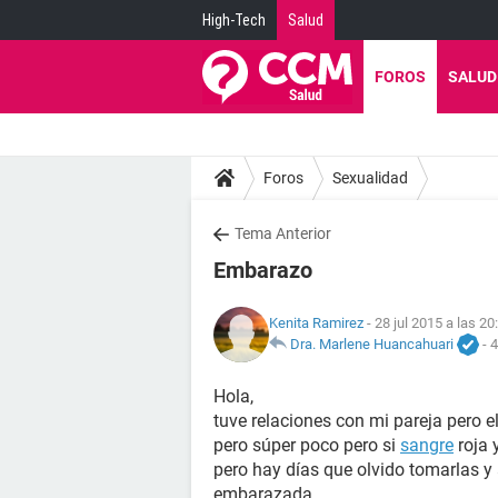
High-Tech
Salud
FOROS
SALUD
Foros
Sexualidad
Tema Anterior
Embarazo
Kenita Ramirez
- 28 jul 2015 a las 20
Dra. Marlene Huancahuari
-
4
Hola,
tuve relaciones con mi pareja pero e
pero súper poco pero si
sangre
roja 
pero hay días que olvido tomarlas y
embarazada